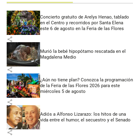
Concierto gratuito de Arelys Henao, tablado
en el Centro y recorridos por Santa Elena
este 6 de agosto en la Feria de las Flores
share
Murió la bebé hipopótamo rescatada en el
Magdalena Medio
share
¿Aún no tiene plan? Conozca la programación
de la Feria de las Flores 2026 para este
miércoles 5 de agosto
share
Adiós a Alfonso Lizarazo: los hitos de una
vida entre el humor, el secuestro y el Senado
share