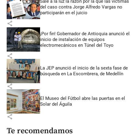
Sale a la luz la razón por la que las víctimas
del caso contra Jorge Alfredo Vargas no
participarán en el juicio
share
¡Por fin! Gobernador de Antioquia anunció el
inicio de instalación de equipos
electromecánicos en Túnel del Toyo
share
La JEP anunció el inicio de la sexta fase de
búsqueda en La Escombrera, de Medellín
share
El Museo del Fútbol abre las puertas en el
Solar del Águila
share
Te recomendamos