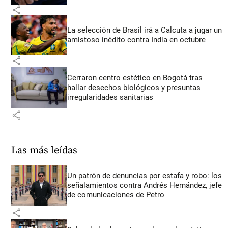
share
La selección de Brasil irá a Calcuta a jugar un
amistoso inédito contra India en octubre
share
Cerraron centro estético en Bogotá tras
hallar desechos biológicos y presuntas
irregularidades sanitarias
share
Las más leídas
Un patrón de denuncias por estafa y robo: los
señalamientos contra Andrés Hernández, jefe
de comunicaciones de Petro
share