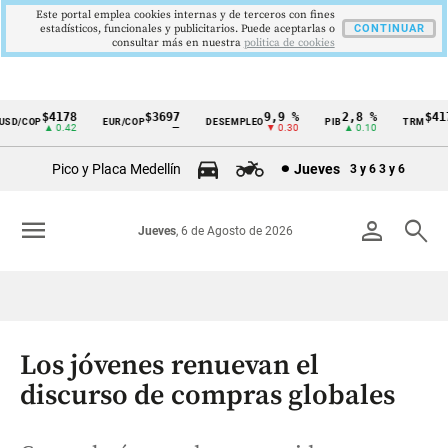
Este portal emplea cookies internas y de terceros con fines
estadísticos, funcionales y publicitarios. Puede aceptarlas o
CONTINUAR
consultar más en nuestra
politica de cookies
$4178
$3697
9,9 %
2,8 %
$4178
D/COP
EUR/COP
DESEMPLEO
PIB
TRM
Cintillo
▲ 0.42
—
▼ 0.30
▲ 0.10
▲ 0
de
Pico y Placa Medellín
Jueves
3 y 6
3 y 6
indicadores
económicos
menu
person
search
Jueves
, 6 de Agosto de 2026
Colombia
Los jóvenes renuevan el
discurso de compras globales