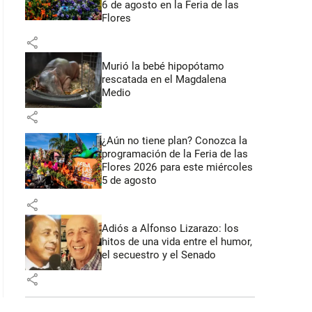
6 de agosto en la Feria de las
Flores
share
Murió la bebé hipopótamo
rescatada en el Magdalena
Medio
share
¿Aún no tiene plan? Conozca la
programación de la Feria de las
Flores 2026 para este miércoles
5 de agosto
share
Adiós a Alfonso Lizarazo: los
hitos de una vida entre el humor,
el secuestro y el Senado
share