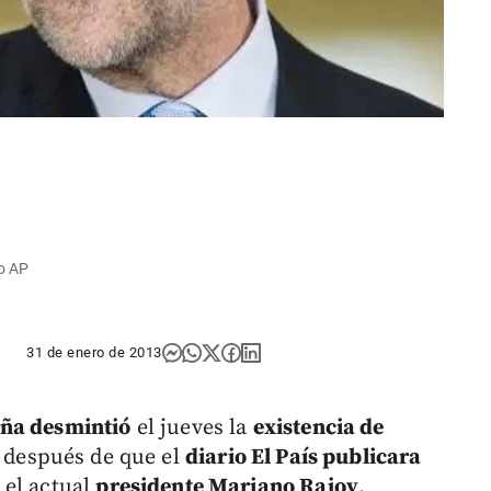
to AP
31 de enero de 2013
aña desmintió
el jueves la
existencia de
después de que el
diario El País publicara
 el actual
presidente Mariano Rajoy
,