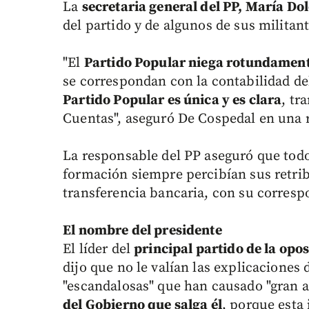
La
secretaria general del PP, María Do
del partido y de algunos de sus militan
"El
Partido Popular niega rotundamen
se correspondan con la contabilidad de
Partido Popular es única y es clara
, tr
Cuentas", aseguró De Cospedal en una 
La responsable del PP aseguró que todo
formación siempre percibían sus retri
transferencia bancaria, con su correspo
El nombre del presidente
El líder del
principal partido de la opo
dijo que no le valían las explicacione
"escandalosas" que han causado "gran a
del Gobierno que salga él
, porque esta 