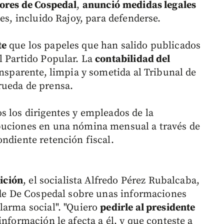
lores de Cospedal
,
anunció
medidas legales
tes, incluido Rajoy, para defenderse.
te
que los papeles que han salido publicados
l Partido Popular. La
contabilidad del
ansparente, limpia y sometida al Tribunal de
rueda de prensa.
s los dirigentes y empleados de la
buciones en una nómina mensual a través de
ndiente retención fiscal.
sición
, el socialista Alfredo Pérez Rubalcaba,
s de De Cospedal sobre unas informaciones
larma social". "Quiero
pedirle al presidente
información le afecta a él, y que conteste a