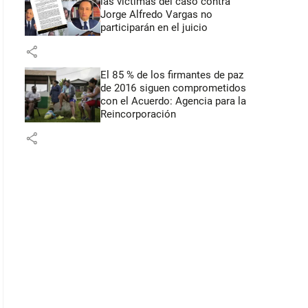
las víctimas del caso contra
Jorge Alfredo Vargas no
participarán en el juicio
share
El 85 % de los firmantes de paz
de 2016 siguen comprometidos
con el Acuerdo: Agencia para la
Reincorporación
share