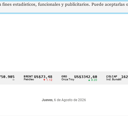
 fines estadísticos, funcionales y publicitarios. Puede aceptarlas
05
US$73,48
US$3342,60
1621,34
BRENT
ORO
COLCAP
Petróleo
Onza Troy
Índ. Bursátil
—
▼ 1.12
▲ 8.20
▲
Jueves
, 6 de Agosto de 2026