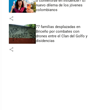
o convertirse en influencer? El
nuevo dilema de los jóvenes
colombianos
share
77 familias desplazadas en
Briceño por combates con
drones entre el Clan del Golfo y
disidencias
share