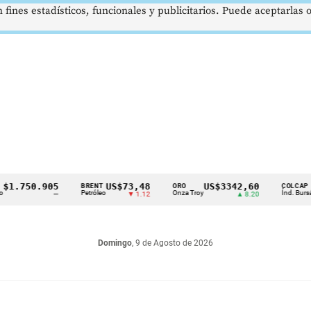
 fines estadísticos, funcionales y publicitarios. Puede aceptarlas
50.905
US$73,48
US$3342,60
162
BRENT
ORO
COLCAP
Petróleo
Onza Troy
Índ. Bursátil
—
▼ 1.12
▲ 8.20
Domingo
, 9 de Agosto de 2026