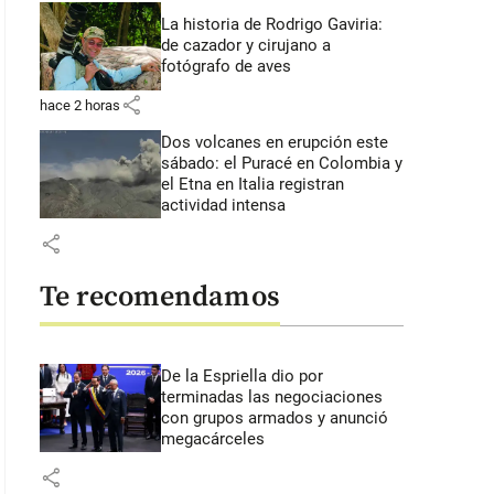
La historia de Rodrigo Gaviria:
de cazador y cirujano a
fotógrafo de aves
share
hace 2 horas
Dos volcanes en erupción este
sábado: el Puracé en Colombia y
el Etna en Italia registran
actividad intensa
share
Te recomendamos
De la Espriella dio por
terminadas las negociaciones
con grupos armados y anunció
megacárceles
share