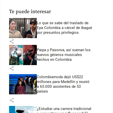
Te puede interesar
Lo que se sabe del traslado de
Epa Colombia a cárcel de Ibagué
por presuntos privilegios
share
Paipa y Pasonva, así suenan los
nuevos géneros musicales
hechos en Colombia
share
Colombiamoda dejó US$22
millones para Medellín y reunió
a 65.000 asistentes de 53
países
share
¿Estudiar una carrera tradicional