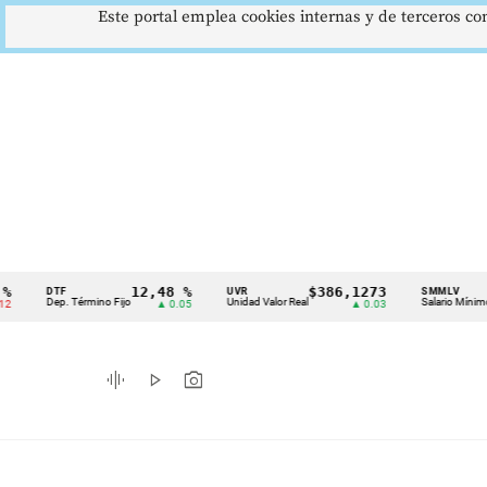
Este portal emplea cookies internas y de terceros con
12,48 %
$386,1273
$1.7
DTF
UVR
SMMLV
Cintillo
Dep. Término Fijo
Unidad Valor Real
Salario Mínimo
▲ 0.05
▲ 0.03
de
indicadores
graphic_eq
play_arrow
photo_camera
económicos
Colombia