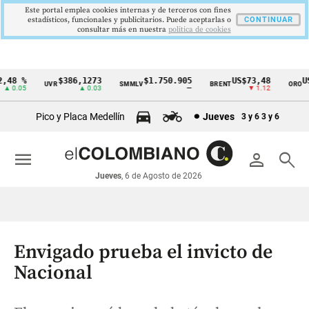
Este portal emplea cookies internas y de terceros con fines
estadísticos, funcionales y publicitarios. Puede aceptarlas o
CONTINUAR
consultar más en nuestra
politica de cookies
48 %
$386,1273
$1.750.905
US$73,48
US$
UVR
SMMLV
BRENT
ORO
Cintillo
 0.05
▲ 0.03
—
▼ 1.12
de
Pico y Placa Medellín
Jueves
3 y 6
3 y 6
indicadores
económicos
menu
person
search
Colombia
Jueves
, 6 de Agosto de 2026
Envigado prueba el invicto de
Nacional