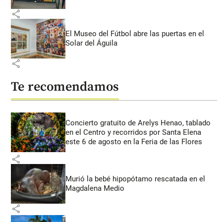
share
El Museo del Fútbol abre las puertas en el
Solar del Águila
share
Te recomendamos
Concierto gratuito de Arelys Henao, tablado
en el Centro y recorridos por Santa Elena
este 6 de agosto en la Feria de las Flores
share
Murió la bebé hipopótamo rescatada en el
Magdalena Medio
share