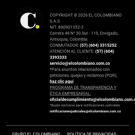
COPYRIGHT © 2026 EL COLOMBIANO
S.A.S
NIT: 890901352-3
Carrera 48 N° 30 Sur - 119, Envigado,
Antioquia, Colombia.
CONMUTADOR:
(57) (604) 3315252
ATENCIÓN AL CLIENTE:
(57) (604)
3393333
servicio@elcolombiano.com.co
*Para asuntos relacionados con
peticiones, quejas y reclamos (PQR),
haz clic aquí
PROGRAMA DE TRANSPARENCIA Y
ÉTICA EMPRESARIAL:
oficialdecumplimiento@elcolombiano.com.
*Buzón exclusivo para notificaciones judiciales:
notificacionesjudiciales@elcolombiano.com.co
GRUPO EL COLOMBIANO
POLÍTICA DE PRIVACIDAD