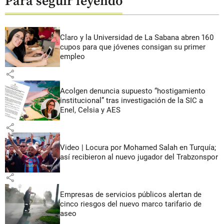
Para seguir leyendo
Claro y la Universidad de La Sabana abren 160
cupos para que jóvenes consigan su primer
empleo
share
Acolgen denuncia supuesto “hostigamiento
institucional” tras investigación de la SIC a
Enel, Celsia y AES
share
Video | Locura por Mohamed Salah en Turquía;
así recibieron al nuevo jugador del Trabzonspor
share
Empresas de servicios públicos alertan de
cinco riesgos del nuevo marco tarifario de
aseo