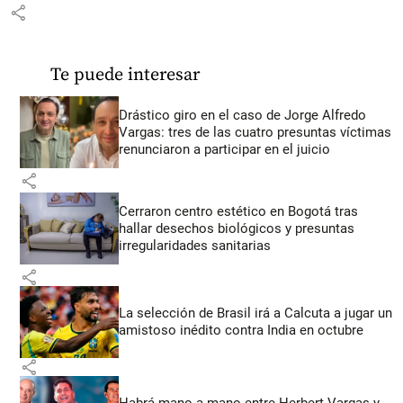
share
Te puede interesar
Drástico giro en el caso de Jorge Alfredo
Vargas: tres de las cuatro presuntas víctimas
renunciaron a participar en el juicio
share
Cerraron centro estético en Bogotá tras
hallar desechos biológicos y presuntas
irregularidades sanitarias
share
La selección de Brasil irá a Calcuta a jugar un
amistoso inédito contra India en octubre
share
Habrá mano a mano entre Herbert Vargas y