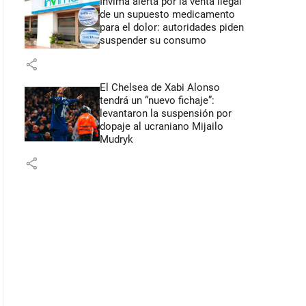
Invima alerta por la venta ilegal
de un supuesto medicamento
para el dolor: autoridades piden
suspender su consumo
share
El Chelsea de Xabi Alonso
tendrá un “nuevo fichaje”:
levantaron la suspensión por
dopaje al ucraniano Mijailo
Mudryk
share