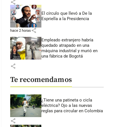
share
El círculo que llevó a De la
Espriella a la Presidencia
share
hace 2 horas
Empleado extranjero habría
quedado atrapado en una
máquina industrial y murió en
una fábrica de Bogotá
share
Te recomendamos
¿Tiene una patineta o cicla
eléctrica? Ojo a las nuevas
reglas para circular en Colombia
share