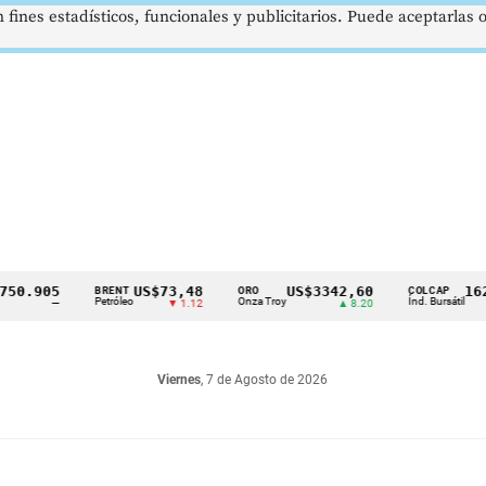
 fines estadísticos, funcionales y publicitarios. Puede aceptarlas
.905
US$73,48
US$3342,60
1621,3
BRENT
ORO
COLCAP
Petróleo
Onza Troy
Índ. Bursátil
—
▼ 1.12
▲ 8.20
Viernes
, 7 de Agosto de 2026