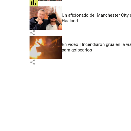
share
Un aficionado del Manchester City s
Haaland
share
En video | Incendiaron grúa en la v
para golpearlos
share