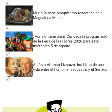
share
Murió la bebé hipopótamo rescatada en el
Magdalena Medio
share
¿Aún no tiene plan? Conozca la programación
de la Feria de las Flores 2026 para este
miércoles 5 de agosto
share
Adiós a Alfonso Lizarazo: los hitos de una
vida entre el humor, el secuestro y el Senado
share