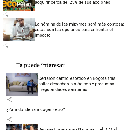
adquirir cerca del 25% de sus acciones
share
La nómina de las mipymes será más costosa:
estas son las opciones para enfrentar el
impacto
share
Te puede interesar
Cerraron centro estético en Bogotá tras
hallar desechos biológicos y presuntas
irregularidades sanitarias
share
¿Para dónde va a coger Petro?
share
De cuestionados en Nacional y el DIM al