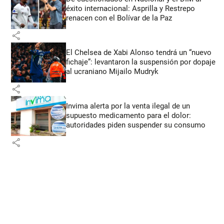
éxito internacional: Asprilla y Restrepo
renacen con el Bolívar de la Paz
share
El Chelsea de Xabi Alonso tendrá un “nuevo
fichaje”: levantaron la suspensión por dopaje
al ucraniano Mijailo Mudryk
share
Invima alerta por la venta ilegal de un
supuesto medicamento para el dolor:
autoridades piden suspender su consumo
share