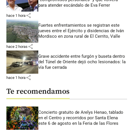
para atender escándalo de Eva Ferrer
share
hace 1 hora
Fuertes enfrentamientos se registran este
jueves entre el Ejército y disidencias de Iván
Mordisco en zona rural de El Cerrito, Valle
share
hace 2 horas
Grave accidente entre furgón y buseta dentro
del Túnel de Oriente dejó ocho lesionados: la
vía fue cerrada
share
hace 1 hora
Te recomendamos
Concierto gratuito de Arelys Henao, tablado
en el Centro y recorridos por Santa Elena
este 6 de agosto en la Feria de las Flores