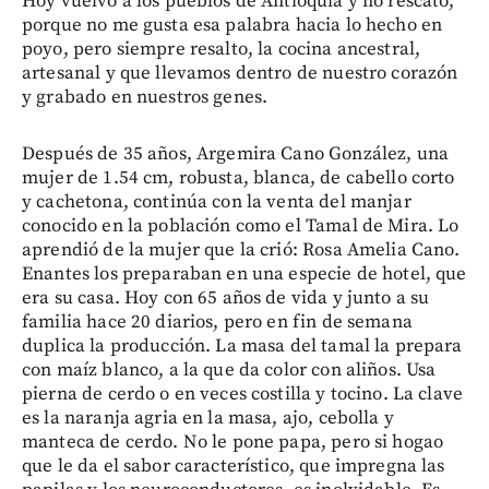
Hoy vuelvo a los pueblos de Antioquia y no rescato,
porque no me gusta esa palabra hacia lo hecho en
poyo, pero siempre resalto, la cocina ancestral,
artesanal y que llevamos dentro de nuestro corazón
y grabado en nuestros genes.
Después de 35 años, Argemira Cano González, una
mujer de 1.54 cm, robusta, blanca, de cabello corto
y cachetona, continúa con la venta del manjar
conocido en la población como el Tamal de Mira. Lo
aprendió de la mujer que la crió: Rosa Amelia Cano.
Enantes los preparaban en una especie de hotel, que
era su casa. Hoy con 65 años de vida y junto a su
familia hace 20 diarios, pero en fin de semana
duplica la producción. La masa del tamal la prepara
con maíz blanco, a la que da color con aliños. Usa
pierna de cerdo o en veces costilla y tocino. La clave
es la naranja agria en la masa, ajo, cebolla y
manteca de cerdo. No le pone papa, pero si hogao
que le da el sabor característico, que impregna las