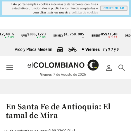
Este portal emplea cookies internas y de terceros con fines
estadísticos, funcionales y publicitarios. Puede aceptarlas o
CONTINUAR
consultar más en nuestra
politica de cookies
,48 %
$386,1273
$1.750.905
US$73,48
US
UVR
SMMLV
BRENT
ORO
Cintillo
▲ 0.05
▲ 0.03
—
▼ 1.12
de
Pico y Placa Medellín
Viernes
7 y 9
7 y 9
indicadores
económicos
menu
person
search
Colombia
Viernes
, 7 de Agosto de 2026
En Santa Fe de Antioquia: El
tamal de Mira