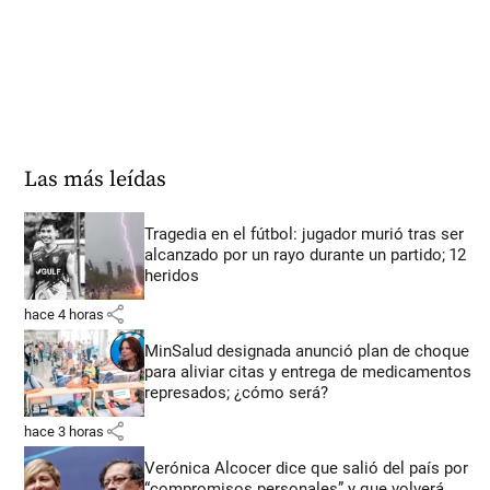
Las más leídas
Tragedia en el fútbol: jugador murió tras ser
alcanzado por un rayo durante un partido; 12
heridos
share
hace 4 horas
MinSalud designada anunció plan de choque
para aliviar citas y entrega de medicamentos
represados; ¿cómo será?
share
hace 3 horas
Verónica Alcocer dice que salió del país por
“compromisos personales” y que volverá