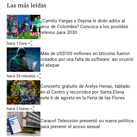
Las más leídas
¿Camilo Vargas y Ospina le dirán adiós al
arco de Colombia? Conozca a los posibles
relevos para 2030
share
hace 1 hora
Más de US$100 millones en bitcoins fueron
robados por una falla de software: así ocurrió
el ataque
share
hace 53 minutos
Concierto gratuito de Arelys Henao, tablado
en el Centro y recorridos por Santa Elena
este 6 de agosto en la Feria de las Flores
share
hace 2 horas
Caracol Televisión presentó su nueva política
para prevenir el acoso sexual