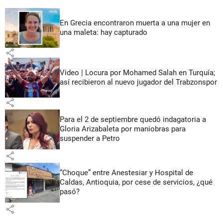
En Grecia encontraron muerta a una mujer en
una maleta: hay capturado
share
Video | Locura por Mohamed Salah en Turquía;
así recibieron al nuevo jugador del Trabzonspor
share
Para el 2 de septiembre quedó indagatoria a
Gloria Arizabaleta por maniobras para
suspender a Petro
share
“Choque” entre Anestesiar y Hospital de
Caldas, Antioquia, por cese de servicios, ¿qué
pasó?
share