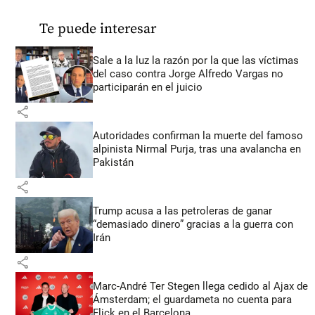
Te puede interesar
Sale a la luz la razón por la que las víctimas
del caso contra Jorge Alfredo Vargas no
participarán en el juicio
share
Autoridades confirman la muerte del famoso
alpinista Nirmal Purja, tras una avalancha en
Pakistán
share
Trump acusa a las petroleras de ganar
“demasiado dinero” gracias a la guerra con
Irán
share
Marc-André Ter Stegen llega cedido al Ajax de
Ámsterdam; el guardameta no cuenta para
Flick en el Barcelona