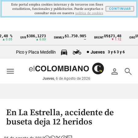
Este portal emplea cookies internas y de terceros con fines
estadísticos, funcionales y publicitarios. Puede aceptarlas o
CONTINUAR
consultar más en nuestra
politica de cookies
48 %
$386,1273
$1.750.905
US$73,48
US
UVR
SMMLV
BRENT
ORO
Cintillo
 0.05
▲ 0.03
—
▼ 1.12
de
Pico y Placa Medellín
Jueves
3 y 6
3 y 6
indicadores
económicos
menu
person
search
Colombia
Jueves
, 6 de Agosto de 2026
En La Estrella, accidente de
buseta deja 12 heridos