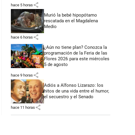
share
hace 5 horas
Murió la bebé hipopótamo
rescatada en el Magdalena
Medio
share
hace 6 horas
¿Aún no tiene plan? Conozca la
programación de la Feria de las
Flores 2026 para este miércoles
5 de agosto
share
hace 9 horas
Adiós a Alfonso Lizarazo: los
hitos de una vida entre el humor,
el secuestro y el Senado
share
hace 11 horas