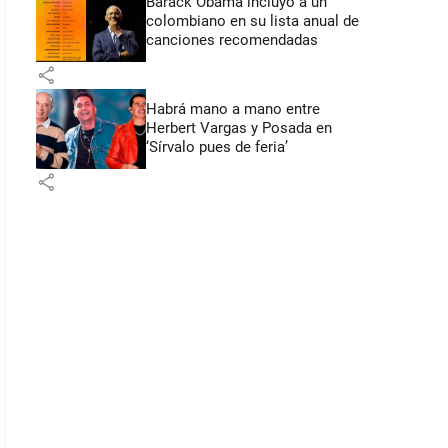
Barack Obama incluyó a un
colombiano en su lista anual de
canciones recomendadas
share
Habrá mano a mano entre
Herbert Vargas y Posada en
‘Sírvalo pues de feria’
share