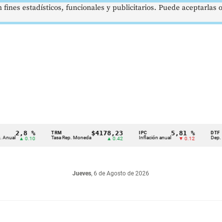
 fines estadísticos, funcionales y publicitarios. Puede aceptarlas
2,8 %
$4178,23
5,81 %
TRM
IPC
DTF
Tasa Rep. Moneda
Inflación anual
Dep. Término
▲ 0.10
▲ 0.42
▼ 0.12
Jueves
, 6 de Agosto de 2026