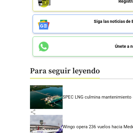
Regístr
Siga las noticias 
Únete a n
Para seguir leyendo
SPEC LNG culmina mantenimiento de
share
Wingo opera 236 vuelos hacia Medell