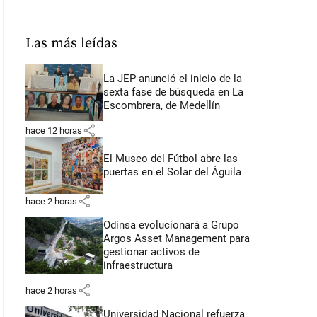
Las más leídas
La JEP anunció el inicio de la
sexta fase de búsqueda en La
Escombrera, de Medellín
share
hace 12 horas
El Museo del Fútbol abre las
puertas en el Solar del Águila
share
hace 2 horas
Odinsa evolucionará a Grupo
Argos Asset Management para
gestionar activos de
infraestructura
share
hace 2 horas
Universidad Nacional refuerza