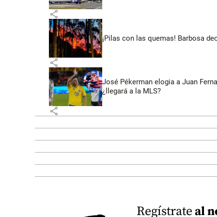
share
¡Pilas con las quemas! Barbosa dec
share
José Pékerman elogia a Juan Fernan
¿llegará a la MLS?
share
Regístrate
al n