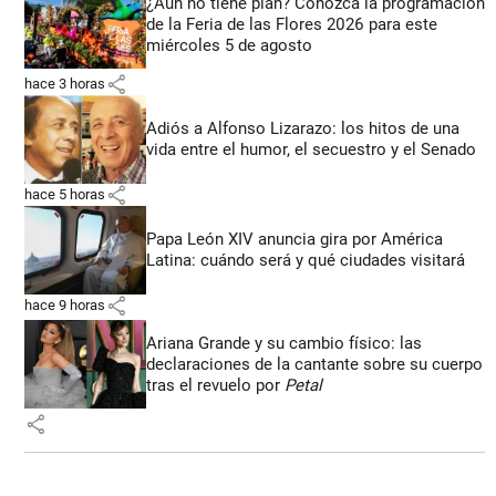
¿Aún no tiene plan? Conozca la programación
de la Feria de las Flores 2026 para este
miércoles 5 de agosto
share
hace 3 horas
Adiós a Alfonso Lizarazo: los hitos de una
vida entre el humor, el secuestro y el Senado
share
hace 5 horas
Papa León XIV anuncia gira por América
Latina: cuándo será y qué ciudades visitará
share
hace 9 horas
Ariana Grande y su cambio físico: las
declaraciones de la cantante sobre su cuerpo
tras el revuelo por
Petal
share