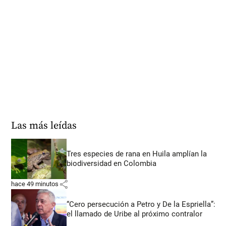
Las más leídas
Tres especies de rana en Huila amplían la
biodiversidad en Colombia
share
hace 49 minutos
“Cero persecución a Petro y De la Espriella”:
el llamado de Uribe al próximo contralor