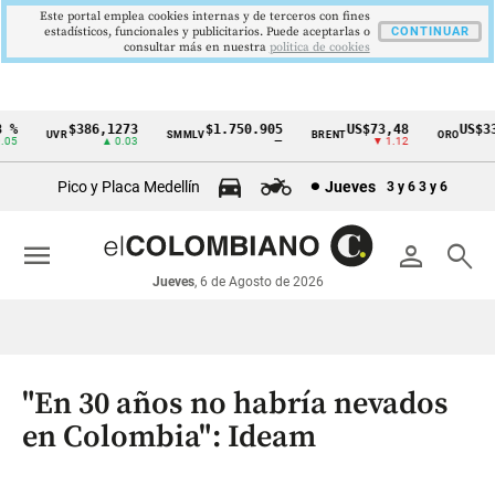
Este portal emplea cookies internas y de terceros con fines
estadísticos, funcionales y publicitarios. Puede aceptarlas o
CONTINUAR
consultar más en nuestra
politica de cookies
%
$386,1273
$1.750.905
US$73,48
US$334
UVR
SMMLV
BRENT
ORO
Cintillo
5
▲ 0.03
—
▼ 1.12
▲
de
Pico y Placa Medellín
Jueves
3 y 6
3 y 6
indicadores
económicos
menu
person
search
Colombia
Jueves
, 6 de Agosto de 2026
"En 30 años no habría nevados
en Colombia": Ideam