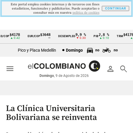
Este portal emplea cookies internas y de terceros con fines
estadísticos, funcionales y publicitarios. Puede aceptarlas o
CONTINUAR
consultar más en nuestra
politica de cookies
$4178
$3648
9,9 %
2,8 %
$4178,2
COP
EUR/COP
DESEMPLEO
PIB
TRM
Cintillo
▲ 0.42
—
▼ 0.30
▲ 0.10
▲ 0.
de
Pico y Placa Medellín
Domingo
no
no
indicadores
económicos
menu
person
search
Colombia
Domingo
, 9 de Agosto de 2026
La Clínica Universitaria
Bolivariana se reinventa