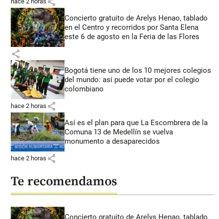
share
hace 2 horas
Concierto gratuito de Arelys Henao, tablado
en el Centro y recorridos por Santa Elena
este 6 de agosto en la Feria de las Flores
share
Bogotá tiene uno de los 10 mejores colegios
del mundo: así puede votar por el colegio
colombiano
share
hace 2 horas
Así es el plan para que La Escombrera de la
Comuna 13 de Medellín se vuelva
monumento a desaparecidos
share
hace 2 horas
Te recomendamos
Concierto gratuito de Arelys Henao, tablado