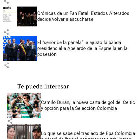
share
Crónicas de un Fan Fatal: Estados Alterados
decide volver a escucharse
share
El “señor de la panela” le ajustó la banda
presidencial a Abelardo de la Espriella en la
posesión
share
Te puede interesar
Camilo Durán, la nueva carta de gol del Celtic
y opción para la Selección Colombia
share
Lo que se sabe del traslado de Epa Colombia