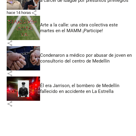
a cárcel de Ibagué por presuntos privilegios
share
hace 14 horas
Arte a la calle: una obra colectiva este
martes en el MAMM ¡Participe!
share
Condenaron a médico por abusar de joven en
consultorio del centro de Medellín
share
Él era Jarrison, el bombero de Medellín
fallecido en accidente en La Estrella
share