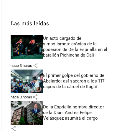
Las más leídas
Un acto cargado de
simbolismos: crónica de la
posesión de De la Espriella en el
batallón Pichincha de Cali
share
hace 3 horas
El primer golpe del gobierno de
Abelardo: así sacaron a los 117
capos de la cárcel de Itagüí
share
hace 3 horas
De la Espriella nombra director
de la Dian: Andrés Felipe
Velásquez asumirá el cargo
share