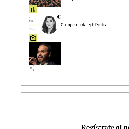
share
Competencia epidémica
share
share
Regístrate
al n