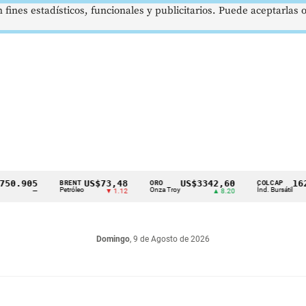
 fines estadísticos, funcionales y publicitarios. Puede aceptarlas
905
US$73,48
US$3342,60
1621,34
BRENT
ORO
COLCAP
Petróleo
Onza Troy
Índ. Bursátil
—
▼ 1.12
▲ 8.20
Domingo
, 9 de Agosto de 2026