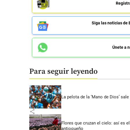
Regístr
Siga las noticias 
Únete a n
Para seguir leyendo
La pelota de la ‘Mano de Dios’ sale
share
Flores que cruzan el cielo: así es
antioqueño