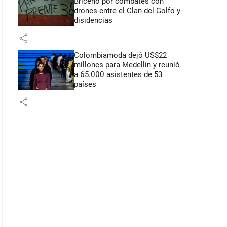
Briceño por combates con
drones entre el Clan del Golfo y
disidencias
share
Colombiamoda dejó US$22
millones para Medellín y reunió
a 65.000 asistentes de 53
países
share