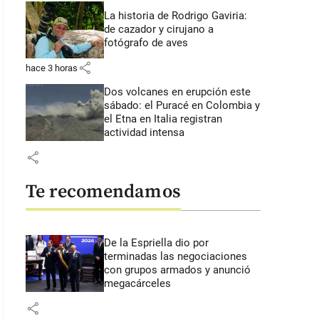
La historia de Rodrigo Gaviria:
de cazador y cirujano a
fotógrafo de aves
share
hace 3 horas
Dos volcanes en erupción este
sábado: el Puracé en Colombia y
el Etna en Italia registran
actividad intensa
share
Te recomendamos
De la Espriella dio por
terminadas las negociaciones
con grupos armados y anunció
megacárceles
share