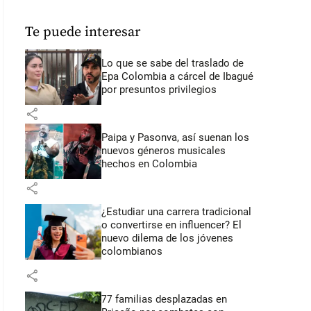
Te puede interesar
Lo que se sabe del traslado de
Epa Colombia a cárcel de Ibagué
por presuntos privilegios
share
Paipa y Pasonva, así suenan los
nuevos géneros musicales
hechos en Colombia
share
¿Estudiar una carrera tradicional
o convertirse en influencer? El
nuevo dilema de los jóvenes
colombianos
share
77 familias desplazadas en