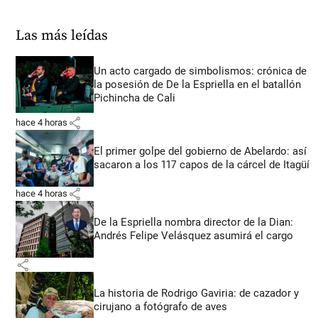
Las más leídas
Un acto cargado de simbolismos: crónica de
la posesión de De la Espriella en el batallón
Pichincha de Cali
share
hace 4 horas
El primer golpe del gobierno de Abelardo: así
sacaron a los 117 capos de la cárcel de Itagüí
share
hace 4 horas
De la Espriella nombra director de la Dian:
Andrés Felipe Velásquez asumirá el cargo
share
La historia de Rodrigo Gaviria: de cazador y
cirujano a fotógrafo de aves