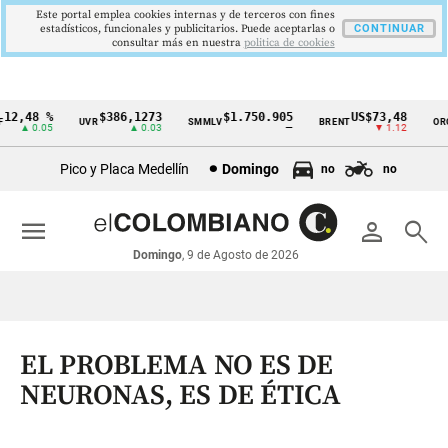
Este portal emplea cookies internas y de terceros con fines
estadísticos, funcionales y publicitarios. Puede aceptarlas o
CONTINUAR
consultar más en nuestra
politica de cookies
2,48 %
$386,1273
$1.750.905
US$73,48
U
UVR
SMMLV
BRENT
ORO
Cintillo
▲ 0.05
▲ 0.03
—
▼ 1.12
de
Pico y Placa Medellín
Domingo
no
no
indicadores
económicos
menu
person
search
Colombia
Domingo
, 9 de Agosto de 2026
EL PROBLEMA NO ES DE
NEURONAS, ES DE ÉTICA