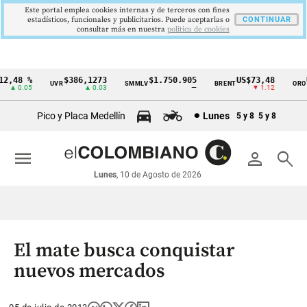
Este portal emplea cookies internas y de terceros con fines
estadísticos, funcionales y publicitarios. Puede aceptarlas o
CONTINUAR
consultar más en nuestra
politica de cookies
,48 %
$386,1273
$1.750.905
US$73,48
US
UVR
SMMLV
BRENT
ORO
Cintillo
▲ 0.05
▲ 0.03
—
▼ 1.12
de
Pico y Placa Medellín
Lunes
5 y 8
5 y 8
indicadores
económicos
menu
person
search
Colombia
Lunes
, 10 de Agosto de 2026
El mate busca conquistar
nuevos mercados