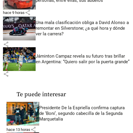
personas, entre ellas, sus abuelos
share
hace 9 horas
Una mala clasificación obliga a David Alonso a
remontar en Silverstone; ¿a qué hora y dónde
ver la carrera?
share
Jáminton Campaz revela su futuro tras brillar
en Argentina: “Quiero salir por la puerta grande”
share
Te puede interesar
Presidente De la Espriella confirma captura
de ‘Boni’, segundo cabecilla de la Segunda
Marquetalia
share
hace 13 horas