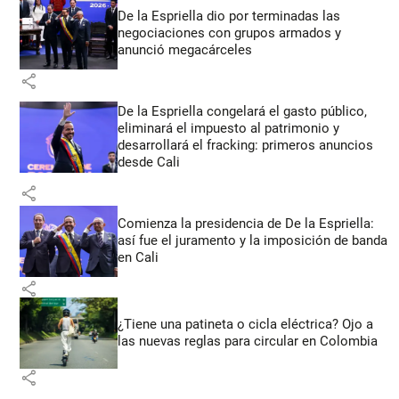
De la Espriella dio por terminadas las
negociaciones con grupos armados y
anunció megacárceles
share
De la Espriella congelará el gasto público,
eliminará el impuesto al patrimonio y
desarrollará el fracking: primeros anuncios
desde Cali
share
Comienza la presidencia de De la Espriella:
así fue el juramento y la imposición de banda
en Cali
share
¿Tiene una patineta o cicla eléctrica? Ojo a
las nuevas reglas para circular en Colombia
share