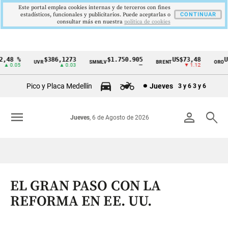
Este portal emplea cookies internas y de terceros con fines
estadísticos, funcionales y publicitarios. Puede aceptarlas o
CONTINUAR
consultar más en nuestra
politica de cookies
48 %
$386,1273
$1.750.905
US$73,48
US$
UVR
SMMLV
BRENT
ORO
Cintillo
 0.05
▲ 0.03
—
▼ 1.12
de
Pico y Placa Medellín
Jueves
3 y 6
3 y 6
indicadores
económicos
menu
person
search
Jueves
, 6 de Agosto de 2026
Colombia
EL GRAN PASO CON LA
REFORMA EN EE. UU.