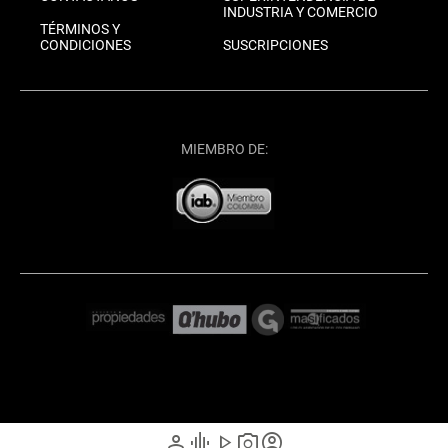
INDUSTRIA Y COMERCIO
TÉRMINOS Y
CONDICIONES
SUSCRIPCIONES
MIEMBRO DE:
person
graphic_eq
play_arrow
photo_camera
account_circle