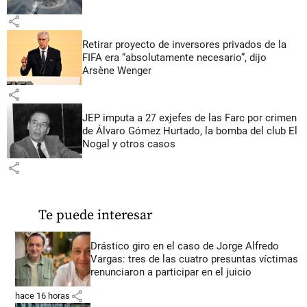
share
Retirar proyecto de inversores privados de la
FIFA era “absolutamente necesario”, dijo
Arsène Wenger
share
JEP imputa a 27 exjefes de las Farc por crimen
de Álvaro Gómez Hurtado, la bomba del club El
Nogal y otros casos
share
Te puede interesar
Drástico giro en el caso de Jorge Alfredo
Vargas: tres de las cuatro presuntas víctimas
renunciaron a participar en el juicio
share
hace 16 horas