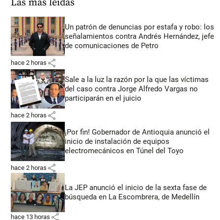
Las más leídas
Un patrón de denuncias por estafa y robo: los
señalamientos contra Andrés Hernández, jefe
de comunicaciones de Petro
share
hace 2 horas
Sale a la luz la razón por la que las víctimas
del caso contra Jorge Alfredo Vargas no
participarán en el juicio
share
hace 2 horas
¡Por fin! Gobernador de Antioquia anunció el
inicio de instalación de equipos
electromecánicos en Túnel del Toyo
share
hace 2 horas
La JEP anunció el inicio de la sexta fase de
búsqueda en La Escombrera, de Medellín
share
hace 13 horas