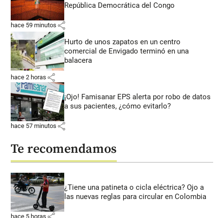
República Democrática del Congo
share
hace 59 minutos
Hurto de unos zapatos en un centro
comercial de Envigado terminó en una
balacera
share
hace 2 horas
¡Ojo! Famisanar EPS alerta por robo de datos
a sus pacientes, ¿cómo evitarlo?
share
hace 57 minutos
Te recomendamos
¿Tiene una patineta o cicla eléctrica? Ojo a
las nuevas reglas para circular en Colombia
share
hace 5 horas