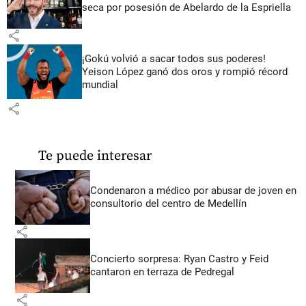
seca por posesión de Abelardo de la Espriella
share
¡Gokú volvió a sacar todos sus poderes!
Yeison López ganó dos oros y rompió récord
mundial
share
Te puede interesar
Condenaron a médico por abusar de joven en
consultorio del centro de Medellín
share
Concierto sorpresa: Ryan Castro y Feid
cantaron en terraza de Pedregal
share