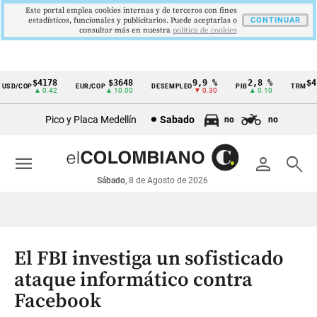
Este portal emplea cookies internas y de terceros con fines
estadísticos, funcionales y publicitarios. Puede aceptarlas o
CONTINUAR
consultar más en nuestra
politica de cookies
$4178
$3648
9,9 %
2,8 %
$417
SD/COP
EUR/COP
DESEMPLEO
PIB
TRM
Cintillo
▲ 0.42
▲ 10.00
▼ 0.30
▲ 0.10
▲
de
Pico y Placa Medellín
Sabado
no
no
indicadores
económicos
menu
person
search
Colombia
Sábado
, 8 de Agosto de 2026
El FBI investiga un sofisticado
ataque informático contra
Facebook