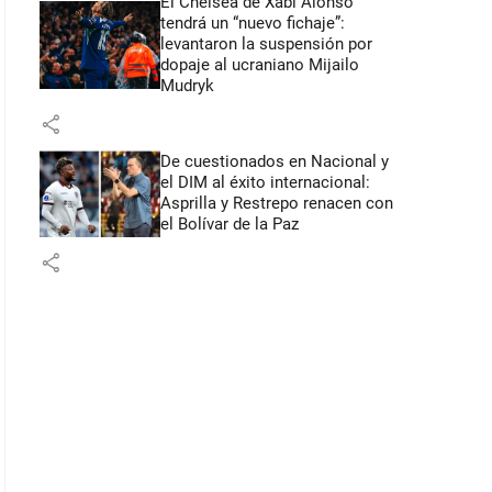
El Chelsea de Xabi Alonso
tendrá un “nuevo fichaje”:
levantaron la suspensión por
dopaje al ucraniano Mijailo
Mudryk
share
De cuestionados en Nacional y
el DIM al éxito internacional:
Asprilla y Restrepo renacen con
el Bolívar de la Paz
share