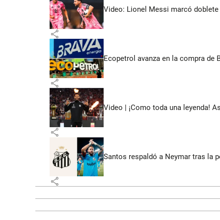
Video: Lionel Messi marcó doblete 
share
Ecopetrol avanza en la compra de B
share
Video | ¡Como toda una leyenda! As
share
Santos respaldó a Neymar tras la p
share