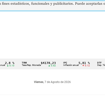
 fines estadísticos, funcionales y publicitarios. Puede aceptarlas
2,8 %
$4178,23
5,81 %
TRM
IPC
DTF
Tasa Rep. Moneda
Inflación anual
Dep. Término 
▲ 0.10
▲ 0.42
▼ 0.12
Viernes
, 7 de Agosto de 2026