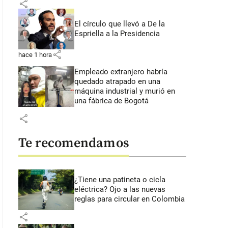
share
El círculo que llevó a De la
Espriella a la Presidencia
share
hace 1 hora
Empleado extranjero habría
quedado atrapado en una
máquina industrial y murió en
una fábrica de Bogotá
share
Te recomendamos
¿Tiene una patineta o cicla
eléctrica? Ojo a las nuevas
reglas para circular en Colombia
share