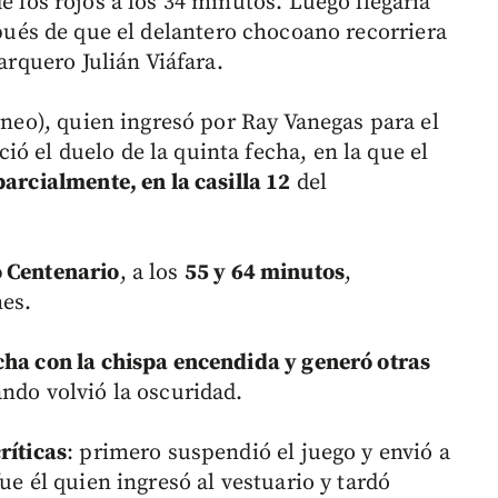
e los rojos a los 34 minutos. Luego llegaría
pués de que el delantero chocoano recorriera
 arquero Julián Viáfara.
orneo), quien ingresó por Ray Vanegas para el
ó el duelo de la quinta fecha, en la que el
parcialmente, en la casilla 12
del
o Centenario
, a los
55 y 64 minutos
,
es.
cha con la chispa encendida y generó otras
ando volvió la oscuridad.
ríticas
: primero suspendió el juego y envió a
ue él quien ingresó al vestuario y tardó