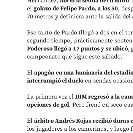
Hernández,
abrió la senda del triunfo
d
el
golazo de Felipe Pardo, a los 50
, des
70 metros y definiera ante la salida del
Ese tanto de Pardo (llegó a dos en el t
segundo tiempo, prácticamente sentenci
Poderoso llegó a 17 puntos y se ubicó, 
campeonato que sigue este sábado.
El
apagón en una luminaria del estadi
interrumpió el duelo
en sendas ocasion
La primera vez el
DIM regresó a la can
opciones de gol
. Pero frenó en seco cu
El
árbitro Andrés Rojas recibió duras c
los jugadores a los camerinos, y luego f