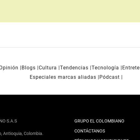
Opinión
Blogs
Cultura
Tendencias
Tecnología
Entret
Especiales marcas aliadas
Pódcast
NO S.A.S
GRUPO EL COLOMBIANO
CONTÁCTANOS
o, Antioquia, Colombia.
2