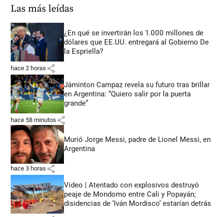
Las más leídas
¿En qué se invertirán los 1.000 millones de
dólares que EE.UU. entregará al Gobierno De
la Espriella?
share
hace 2 horas
Jáminton Campaz revela su futuro tras brillar
en Argentina: “Quiero salir por la puerta
grande”
share
hace 58 minutos
Murió Jorge Messi, padre de Lionel Messi, en
Argentina
share
hace 3 horas
Video | Atentado con explosivos destruyó
peaje de Mondomo entre Cali y Popayán;
disidencias de ‘Iván Mordisco’ estarían detrás