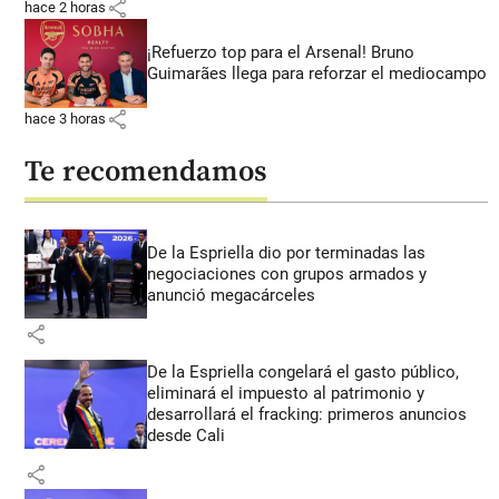
share
hace 2 horas
¡Refuerzo top para el Arsenal! Bruno
Guimarães llega para reforzar el mediocampo
share
hace 3 horas
Te recomendamos
De la Espriella dio por terminadas las
negociaciones con grupos armados y
anunció megacárceles
share
De la Espriella congelará el gasto público,
eliminará el impuesto al patrimonio y
desarrollará el fracking: primeros anuncios
desde Cali
share