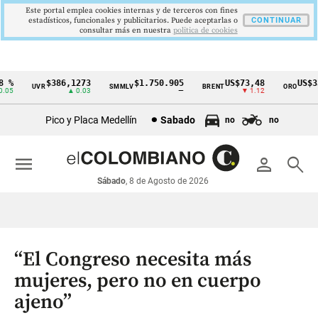
Este portal emplea cookies internas y de terceros con fines
estadísticos, funcionales y publicitarios. Puede aceptarlas o
CONTINUAR
consultar más en nuestra
politica de cookies
$386,1273
$1.750.905
US$73,48
US$3342
UVR
SMMLV
BRENT
ORO
Cintillo
▲ 0.03
—
▼ 1.12
▲ 
de
Pico y Placa Medellín
Sabado
no
no
indicadores
económicos
menu
person
search
Colombia
Sábado
, 8 de Agosto de 2026
“El Congreso necesita más
mujeres, pero no en cuerpo
ajeno”