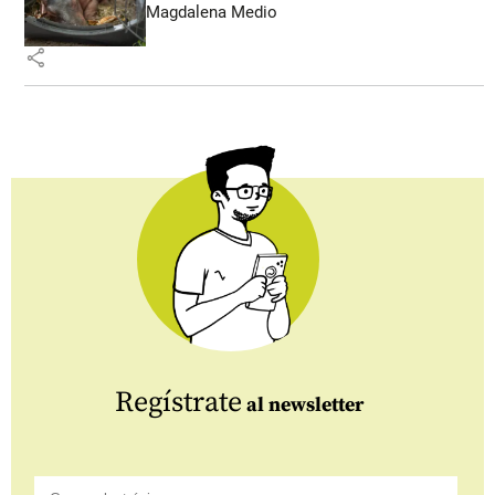
Magdalena Medio
share
Regístrate
al newsletter