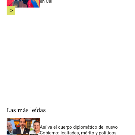
en Cali
share
Las más leídas
Así va el cuerpo diplomático del nuevo
Gobierno: lealtades, mérito y políticos