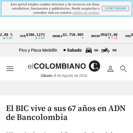
Este portal emplea cookies internas y de terceros con fines
estadísticos, funcionales y publicitarios. Puede aceptarlas o
CONTINUAR
consultar más en nuestra
politica de cookies
48 %
$386,1273
$1.750.905
US$73,48
US$
UVR
SMMLV
BRENT
ORO
Cintillo
0.05
▲ 0.03
—
▼ 1.12
de
Pico y Placa Medellín
Sabado
no
no
indicadores
económicos
menu
person
search
Colombia
Sábado
, 8 de Agosto de 2026
El BIC vive a sus 67 años en ADN
de Bancolombia