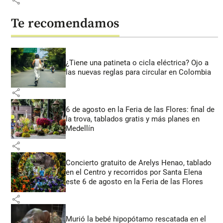
Te recomendamos
¿Tiene una patineta o cicla eléctrica? Ojo a
las nuevas reglas para circular en Colombia
share
6 de agosto en la Feria de las Flores: final de
la trova, tablados gratis y más planes en
Medellín
share
Concierto gratuito de Arelys Henao, tablado
en el Centro y recorridos por Santa Elena
este 6 de agosto en la Feria de las Flores
share
Murió la bebé hipopótamo rescatada en el