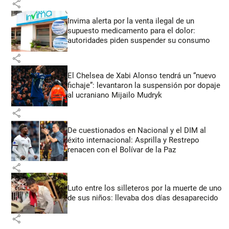
share
Invima alerta por la venta ilegal de un
supuesto medicamento para el dolor:
autoridades piden suspender su consumo
share
El Chelsea de Xabi Alonso tendrá un “nuevo
fichaje”: levantaron la suspensión por dopaje
al ucraniano Mijailo Mudryk
share
De cuestionados en Nacional y el DIM al
éxito internacional: Asprilla y Restrepo
renacen con el Bolívar de la Paz
share
Luto entre los silleteros por la muerte de uno
de sus niños: llevaba dos días desaparecido
share