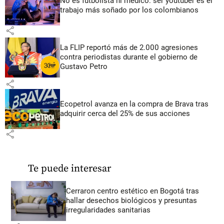
No es futbolista ni médico: ser youtuber es el
trabajo más soñado por los colombianos
share
La FLIP reportó más de 2.000 agresiones
contra periodistas durante el gobierno de
Gustavo Petro
share
Ecopetrol avanza en la compra de Brava tras
adquirir cerca del 25% de sus acciones
share
Te puede interesar
Cerraron centro estético en Bogotá tras
hallar desechos biológicos y presuntas
irregularidades sanitarias