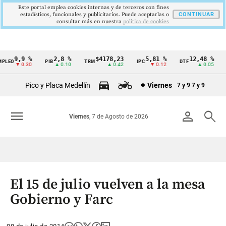
Este portal emplea cookies internas y de terceros con fines
estadísticos, funcionales y publicitarios. Puede aceptarlas o
CONTINUAR
consultar más en nuestra
politica de cookies
9,9 %
2,8 %
$4178,23
5,81 %
12,48 %
LEO
PIB
TRM
IPC
DTF
U
Cintillo
▼ 0.30
▲ 0.10
▲ 0.42
▼ 0.12
▲ 0.05
de
Pico y Placa Medellín
Viernes
7 y 9
7 y 9
indicadores
económicos
menu
person
search
Viernes
, 7 de Agosto de 2026
Colombia
El 15 de julio vuelven a la mesa
Gobierno y Farc