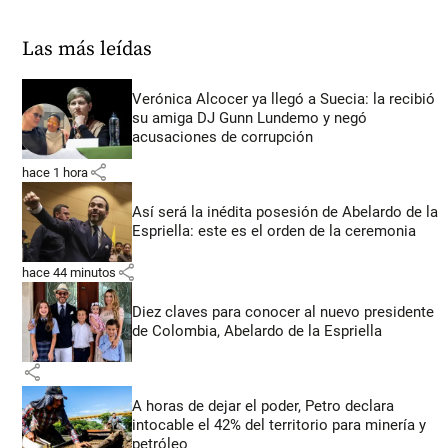
Las más leídas
Verónica Alcocer ya llegó a Suecia: la recibió
su amiga DJ Gunn Lundemo y negó
acusaciones de corrupción
share
hace 1 hora
Así será la inédita posesión de Abelardo de la
Espriella: este es el orden de la ceremonia
share
hace 44 minutos
Diez claves para conocer al nuevo presidente
de Colombia, Abelardo de la Espriella
share
A horas de dejar el poder, Petro declara
intocable el 42% del territorio para minería y
petróleo