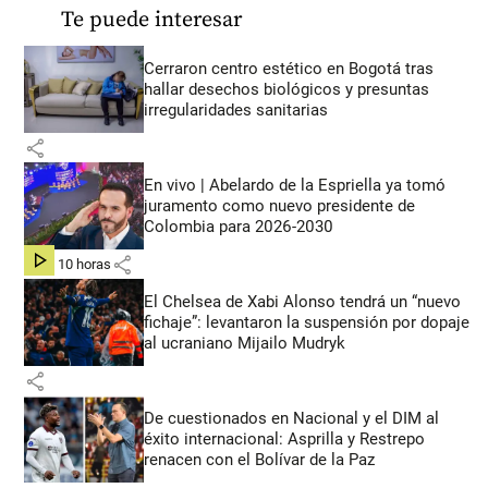
Te puede interesar
Cerraron centro estético en Bogotá tras
hallar desechos biológicos y presuntas
irregularidades sanitarias
share
En vivo | Abelardo de la Espriella ya tomó
juramento como nuevo presidente de
Colombia para 2026-2030
share
hace 10 horas
El Chelsea de Xabi Alonso tendrá un “nuevo
fichaje”: levantaron la suspensión por dopaje
al ucraniano Mijailo Mudryk
share
De cuestionados en Nacional y el DIM al
éxito internacional: Asprilla y Restrepo
renacen con el Bolívar de la Paz