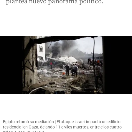
plantea nuevo panorama político.
Egipto retomó su mediación | El ataque israelí impactó un edificio
residencial en Gaza, dejando 11 civiles muertos, entre ellos cuatro