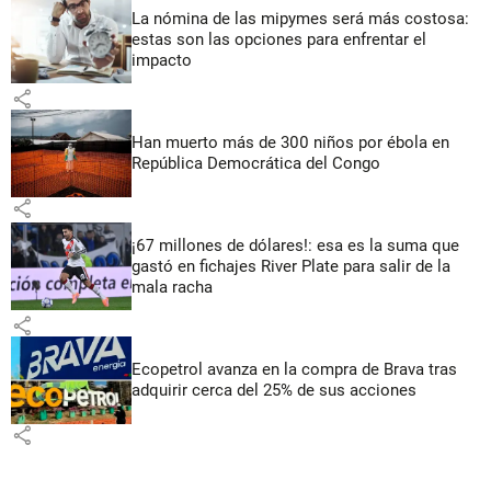
La nómina de las mipymes será más costosa:
estas son las opciones para enfrentar el
impacto
share
Han muerto más de 300 niños por ébola en
República Democrática del Congo
share
¡67 millones de dólares!: esa es la suma que
gastó en fichajes River Plate para salir de la
mala racha
share
Ecopetrol avanza en la compra de Brava tras
adquirir cerca del 25% de sus acciones
share