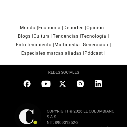
Mundo
Economía
Deportes
Opinión
Blogs
Cultura
Tendencias
Tecnología
Entretenimiento
Multimedia
Generación
Especiales marcas aliadas
Pódcast
REDES SOCIALES
COPYRIGHT © 2026 EL COLOMBIANO
S.A.S
NIT: 890901352-3