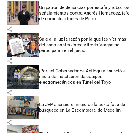
Un patrón de denuncias por estafa y robo: los
señalamientos contra Andrés Hernández, jefe
de comunicaciones de Petro
share
Sale a la luz la razón por la que las víctimas
del caso contra Jorge Alfredo Vargas no
participarán en el juicio
share
¡Por fin! Gobernador de Antioquia anunció el
inicio de instalación de equipos
electromecánicos en Túnel del Toyo
share
La JEP anunció el inicio de la sexta fase de
búsqueda en La Escombrera, de Medellín
share