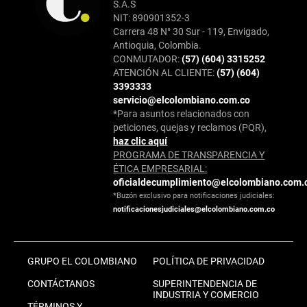
S.A.S
NIT: 890901352-3
Carrera 48 N° 30 Sur - 119, Envigado,
Antioquia, Colombia.
CONMUTADOR:
(57) (604) 3315252
ATENCIÓN AL CLIENTE:
(57) (604)
3393333
servicio@elcolombiano.com.co
*Para asuntos relacionados con
peticiones, quejas y reclamos (PQR),
haz clic aquí
PROGRAMA DE TRANSPARENCIA Y
ÉTICA EMPRESARIAL:
oficialdecumplimiento@elcolombiano.com.
*Buzón exclusivo para notificaciones judiciales:
notificacionesjudiciales@elcolombiano.com.co
GRUPO EL COLOMBIANO
POLÍTICA DE PRIVACIDAD
CONTÁCTANOS
SUPERINTENDENCIA DE
INDUSTRIA Y COMERCIO
TÉRMINOS Y