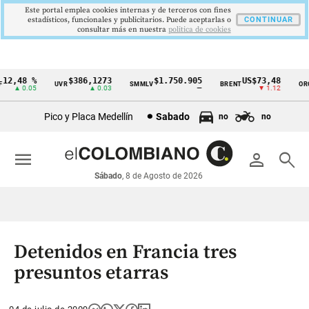
Este portal emplea cookies internas y de terceros con fines
estadísticos, funcionales y publicitarios. Puede aceptarlas o
CONTINUAR
consultar más en nuestra
politica de cookies
2,48 %
$386,1273
$1.750.905
US$73,48
UVR
SMMLV
BRENT
ORO
Cintillo
▲ 0.05
▲ 0.03
—
▼ 1.12
de
Pico y Placa Medellín
Sabado
no
no
indicadores
económicos
menu
person
search
Colombia
Sábado
, 8 de Agosto de 2026
Detenidos en Francia tres
presuntos etarras