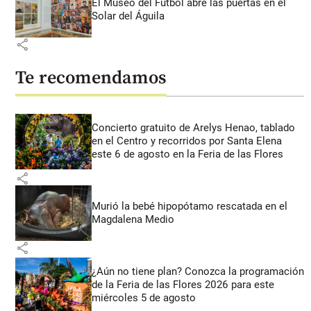
El Museo del Fútbol abre las puertas en el
Solar del Águila
share
Te recomendamos
Concierto gratuito de Arelys Henao, tablado
en el Centro y recorridos por Santa Elena
este 6 de agosto en la Feria de las Flores
share
Murió la bebé hipopótamo rescatada en el
Magdalena Medio
share
¿Aún no tiene plan? Conozca la programación
de la Feria de las Flores 2026 para este
miércoles 5 de agosto