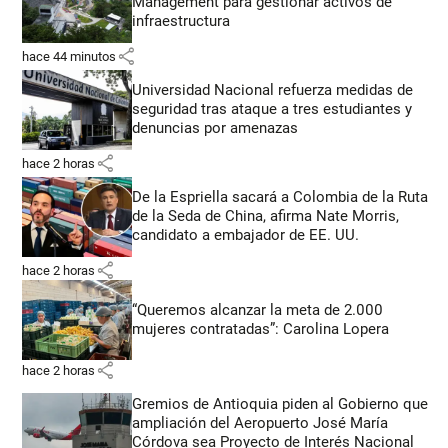
Management para gestionar activos de
infraestructura
share
hace 44 minutos
Universidad Nacional refuerza medidas de
seguridad tras ataque a tres estudiantes y
denuncias por amenazas
share
hace 2 horas
De la Espriella sacará a Colombia de la Ruta
de la Seda de China, afirma Nate Morris,
candidato a embajador de EE. UU.
share
hace 2 horas
“Queremos alcanzar la meta de 2.000
mujeres contratadas”: Carolina Lopera
share
hace 2 horas
Gremios de Antioquia piden al Gobierno que
ampliación del Aeropuerto José María
Córdova sea Proyecto de Interés Nacional