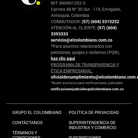
NIT: 890901352-3
Carrera 48 N° 30 Sur - 119, Envigado,
Antioquia, Colombia.
CONMUTADOR:
(57) (604) 3315252
ATENCIÓN AL CLIENTE:
(57) (604)
3393333
servicio@elcolombiano.com.co
*Para asuntos relacionados con
peticiones, quejas y reclamos (PQR),
haz clic aquí
PROGRAMA DE TRANSPARENCIA Y
ÉTICA EMPRESARIAL:
oficialdecumplimiento@elcolombiano.com.
*Buzón exclusivo para notificaciones judiciales:
notificacionesjudiciales@elcolombiano.com.co
GRUPO EL COLOMBIANO
POLÍTICA DE PRIVACIDAD
CONTÁCTANOS
SUPERINTENDENCIA DE
INDUSTRIA Y COMERCIO
TÉRMINOS Y
CONDICIONES
SUSCRIPCIONES