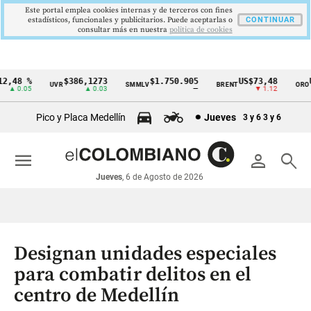
Este portal emplea cookies internas y de terceros con fines
estadísticos, funcionales y publicitarios. Puede aceptarlas o
CONTINUAR
consultar más en nuestra
politica de cookies
,48 %
$386,1273
$1.750.905
US$73,48
US
UVR
SMMLV
BRENT
ORO
Cintillo
▲ 0.05
▲ 0.03
—
▼ 1.12
de
Pico y Placa Medellín
Jueves
3 y 6
3 y 6
indicadores
económicos
menu
person
search
Colombia
Jueves
, 6 de Agosto de 2026
Designan unidades especiales
para combatir delitos en el
centro de Medellín