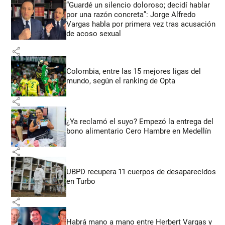
“Guardé un silencio doloroso; decidí hablar
por una razón concreta”: Jorge Alfredo
Vargas habla por primera vez tras acusación
de acoso sexual
share
Colombia, entre las 15 mejores ligas del
mundo, según el ranking de Opta
share
¿Ya reclamó el suyo? Empezó la entrega del
bono alimentario Cero Hambre en Medellín
share
UBPD recupera 11 cuerpos de desaparecidos
en Turbo
share
Habrá mano a mano entre Herbert Vargas y