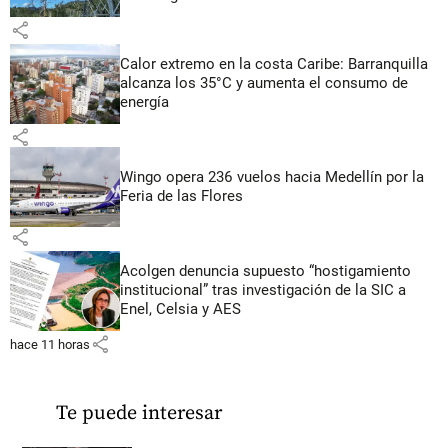
share
Calor extremo en la costa Caribe: Barranquilla
alcanza los 35°C y aumenta el consumo de
energía
share
Wingo opera 236 vuelos hacia Medellín por la
Feria de las Flores
share
Acolgen denuncia supuesto “hostigamiento
institucional” tras investigación de la SIC a
Enel, Celsia y AES
share
hace 11 horas
Te puede interesar