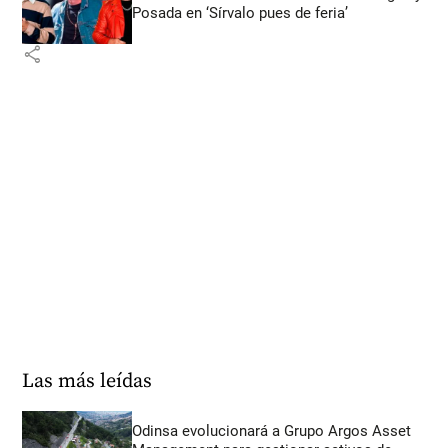
Posada en ‘Sírvalo pues de feria’
share
Las más leídas
Odinsa evolucionará a Grupo Argos Asset