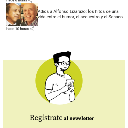
share
hace 8 horas
Adiós a Alfonso Lizarazo: los hitos de una
vida entre el humor, el secuestro y el Senado
share
hace 10 horas
Regístrate
al newsletter