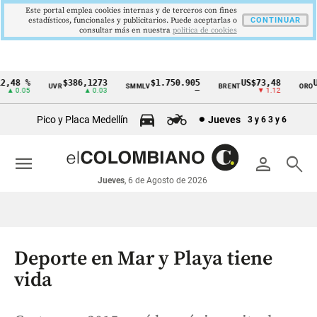
Este portal emplea cookies internas y de terceros con fines
estadísticos, funcionales y publicitarios. Puede aceptarlas o
CONTINUAR
consultar más en nuestra
politica de cookies
,48 %
$386,1273
$1.750.905
US$73,48
US
UVR
SMMLV
BRENT
ORO
Cintillo
▲ 0.05
▲ 0.03
—
▼ 1.12
de
Pico y Placa Medellín
Jueves
3 y 6
3 y 6
indicadores
económicos
menu
person
search
Colombia
Jueves
, 6 de Agosto de 2026
Deporte en Mar y Playa tiene
vida