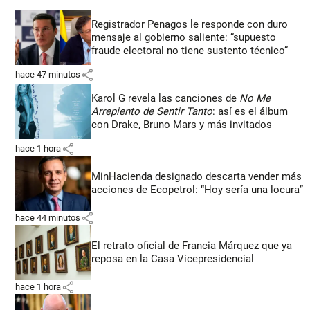
Registrador Penagos le responde con duro
mensaje al gobierno saliente: “supuesto
fraude electoral no tiene sustento técnico”
share
hace 47 minutos
Karol G revela las canciones de
No Me
Arrepiento de Sentir Tanto
: así es el álbum
con Drake, Bruno Mars y más invitados
share
hace 1 hora
MinHacienda designado descarta vender más
acciones de Ecopetrol: “Hoy sería una locura”
share
hace 44 minutos
El retrato oficial de Francia Márquez que ya
reposa en la Casa Vicepresidencial
share
hace 1 hora