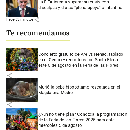
La FIFA intenta superar su crisis con
disculpas y dio su “pleno apoyo” a Infantino
share
hace 53 minutos
Te recomendamos
Concierto gratuito de Arelys Henao, tablado
en el Centro y recorridos por Santa Elena
este 6 de agosto en la Feria de las Flores
share
Murió la bebé hipopótamo rescatada en el
Magdalena Medio
share
¿Aún no tiene plan? Conozca la programación
de la Feria de las Flores 2026 para este
miércoles 5 de agosto