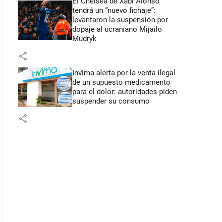
El Chelsea de Xabi Alonso
tendrá un “nuevo fichaje”:
levantaron la suspensión por
dopaje al ucraniano Mijailo
Mudryk
share
Invima alerta por la venta ilegal
de un supuesto medicamento
para el dolor: autoridades piden
suspender su consumo
share