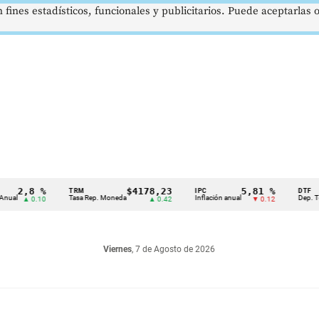
 fines estadísticos, funcionales y publicitarios. Puede aceptarlas
,8 %
$4178,23
5,81 %
TRM
IPC
DTF
Tasa Rep. Moneda
Inflación anual
Dep. Término 
▲ 0.10
▲ 0.42
▼ 0.12
Viernes
, 7 de Agosto de 2026