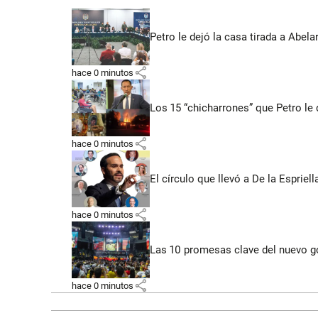
Petro le dejó la casa tirada a Abe
share
hace 0 minutos
Los 15 “chicharrones” que Petro le 
share
hace 0 minutos
El círculo que llevó a De la Espriell
share
hace 0 minutos
Las 10 promesas clave del nuevo go
share
hace 0 minutos