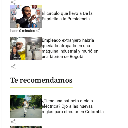
share
El círculo que llevó a De la
Espriella a la Presidencia
share
hace 0 minutos
Empleado extranjero habría
quedado atrapado en una
máquina industrial y murió en
una fábrica de Bogotá
share
Te recomendamos
¿Tiene una patineta o cicla
eléctrica? Ojo a las nuevas
reglas para circular en Colombia
share