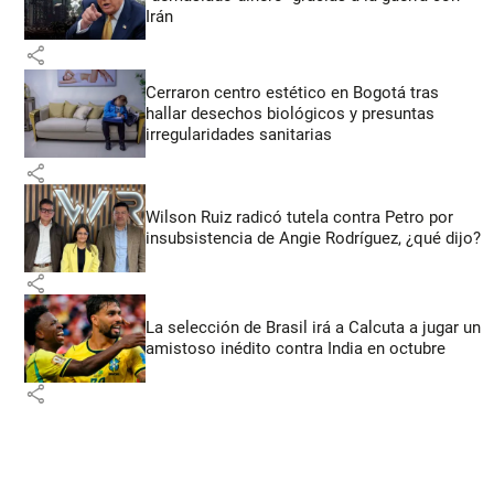
Irán
share
Cerraron centro estético en Bogotá tras
hallar desechos biológicos y presuntas
irregularidades sanitarias
share
Wilson Ruiz radicó tutela contra Petro por
insubsistencia de Angie Rodríguez, ¿qué dijo?
share
La selección de Brasil irá a Calcuta a jugar un
amistoso inédito contra India en octubre
share