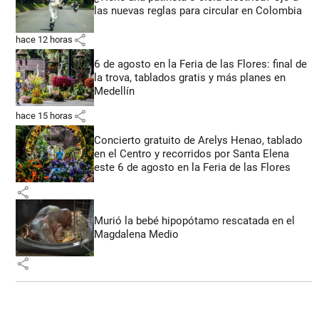
las nuevas reglas para circular en Colombia
share
hace 12 horas
6 de agosto en la Feria de las Flores: final de
la trova, tablados gratis y más planes en
Medellín
share
hace 15 horas
Concierto gratuito de Arelys Henao, tablado
en el Centro y recorridos por Santa Elena
este 6 de agosto en la Feria de las Flores
share
Murió la bebé hipopótamo rescatada en el
Magdalena Medio
share