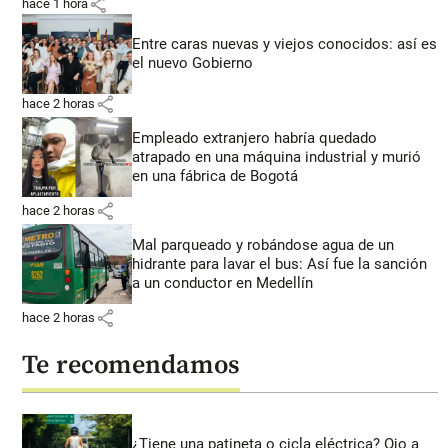
share
hace 1 hora
Entre caras nuevas y viejos conocidos: así es
el nuevo Gobierno
share
hace 2 horas
Empleado extranjero habría quedado
atrapado en una máquina industrial y murió
en una fábrica de Bogotá
share
hace 2 horas
Mal parqueado y robándose agua de un
hidrante para lavar el bus: Así fue la sanción
a un conductor en Medellín
share
hace 2 horas
Te recomendamos
¿Tiene una patineta o cicla eléctrica? Ojo a