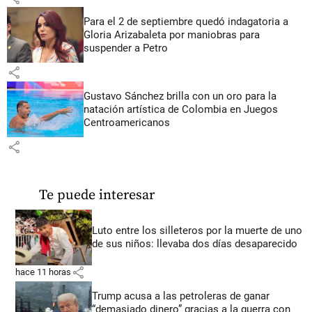
Para el 2 de septiembre quedó indagatoria a
Gloria Arizabaleta por maniobras para
suspender a Petro
share
Gustavo Sánchez brilla con un oro para la
natación artística de Colombia en Juegos
Centroamericanos
share
Te puede interesar
Luto entre los silleteros por la muerte de uno
de sus niños: llevaba dos días desaparecido
share
hace 11 horas
Trump acusa a las petroleras de ganar
“demasiado dinero” gracias a la guerra con