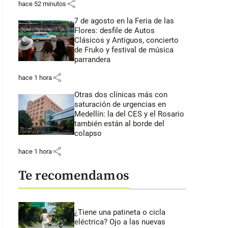
share
hace 52 minutos
7 de agosto en la Feria de las
Flores: desfile de Autos
Clásicos y Antiguos, concierto
de Fruko y festival de música
parrandera
share
hace 1 hora
Otras dos clínicas más con
saturación de urgencias en
Medellín: la del CES y el Rosario
también están al borde del
colapso
share
hace 1 hora
Te recomendamos
¿Tiene una patineta o cicla
eléctrica? Ojo a las nuevas