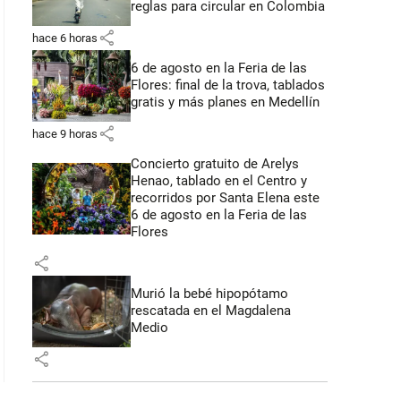
reglas para circular en Colombia
share
hace 6 horas
6 de agosto en la Feria de las
Flores: final de la trova, tablados
gratis y más planes en Medellín
share
hace 9 horas
Concierto gratuito de Arelys
Henao, tablado en el Centro y
recorridos por Santa Elena este
6 de agosto en la Feria de las
Flores
share
Murió la bebé hipopótamo
rescatada en el Magdalena
Medio
share