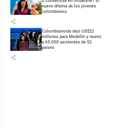
o convertirse en influencer? El
nuevo dilema de los jóvenes
colombianos
share
Colombiamoda dejó US$22
millones para Medellín y reunió
a 65.000 asistentes de 53
países
share