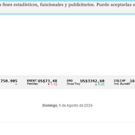
 fines estadísticos, funcionales y publicitarios. Puede aceptarlas
905
US$73,48
US$3342,60
1621,3
BRENT
ORO
COLCAP
Petróleo
Onza Troy
Índ. Bursátil
—
▼ 1.12
▲ 8.20
Domingo
, 9 de Agosto de 2026