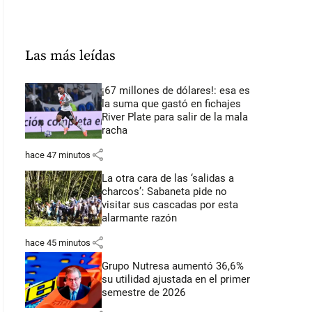
Las más leídas
¡67 millones de dólares!: esa es
la suma que gastó en fichajes
River Plate para salir de la mala
racha
share
hace 47 minutos
La otra cara de las ‘salidas a
charcos’: Sabaneta pide no
visitar sus cascadas por esta
alarmante razón
share
hace 45 minutos
Grupo Nutresa aumentó 36,6%
su utilidad ajustada en el primer
semestre de 2026