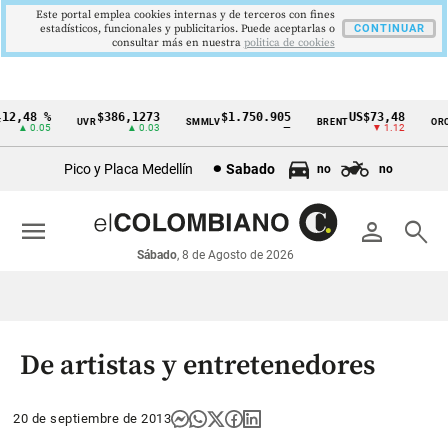
Este portal emplea cookies internas y de terceros con fines
estadísticos, funcionales y publicitarios. Puede aceptarlas o
CONTINUAR
consultar más en nuestra
politica de cookies
2,48 %
$386,1273
$1.750.905
US$73,48
U
UVR
SMMLV
BRENT
ORO
Cintillo
▲ 0.05
▲ 0.03
—
▼ 1.12
de
Pico y Placa Medellín
Sabado
no
no
indicadores
económicos
menu
person
search
Colombia
Sábado
, 8 de Agosto de 2026
De artistas y entretenedores
20 de septiembre de 2013