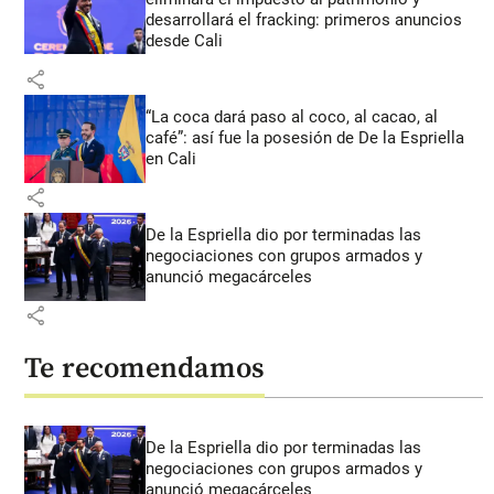
desarrollará el fracking: primeros anuncios
desde Cali
share
“La coca dará paso al coco, al cacao, al
café”: así fue la posesión de De la Espriella
en Cali
share
De la Espriella dio por terminadas las
negociaciones con grupos armados y
anunció megacárceles
share
Te recomendamos
De la Espriella dio por terminadas las
negociaciones con grupos armados y
anunció megacárceles