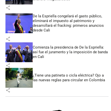
share
De la Espriella congelará el gasto público,
eliminará el impuesto al patrimonio y
desarrollará el fracking: primeros anuncios
desde Cali
share
Comienza la presidencia de De la Espriella:
así fue el juramento y la imposición de banda
en Cali
share
¿Tiene una patineta o cicla eléctrica? Ojo a
las nuevas reglas para circular en Colombia
share