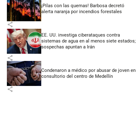
¡Pilas con las quemas! Barbosa decretó
alerta naranja por incendios forestales
share
EE. UU. investiga ciberataques contra
sistemas de agua en al menos siete estados;
sospechas apuntan a Irán
share
Condenaron a médico por abusar de joven en
consultorio del centro de Medellín
share