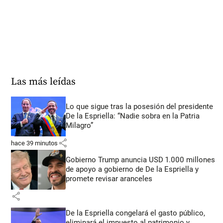
Las más leídas
Lo que sigue tras la posesión del presidente
De la Espriella: “Nadie sobra en la Patria
Milagro”
share
hace 39 minutos
Gobierno Trump anuncia USD 1.000 millones
de apoyo a gobierno de De la Espriella y
promete revisar aranceles
share
De la Espriella congelará el gasto público,
eliminará el impuesto al patrimonio y