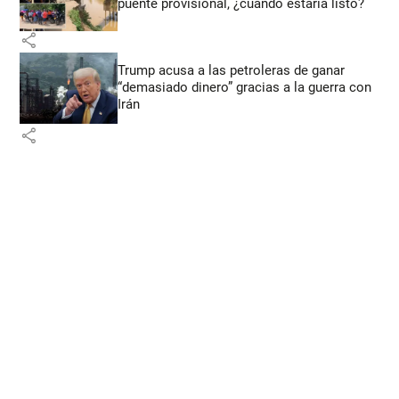
puente provisional, ¿cuándo estaría listo?
share
Trump acusa a las petroleras de ganar
“demasiado dinero” gracias a la guerra con
Irán
share