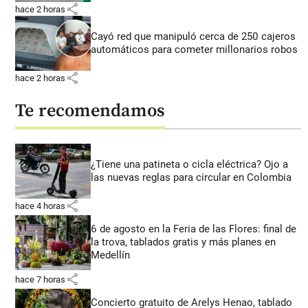
share
hace 2 horas
Cayó red que manipuló cerca de 250 cajeros
automáticos para cometer millonarios robos
share
hace 2 horas
Te recomendamos
¿Tiene una patineta o cicla eléctrica? Ojo a
las nuevas reglas para circular en Colombia
share
hace 4 horas
6 de agosto en la Feria de las Flores: final de
la trova, tablados gratis y más planes en
Medellín
share
hace 7 horas
Concierto gratuito de Arelys Henao, tablado