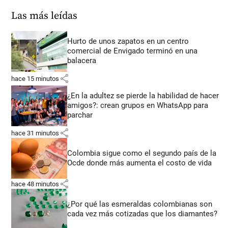
Las más leídas
Hurto de unos zapatos en un centro
comercial de Envigado terminó en una
balacera
share
hace 15 minutos
¿En la adultez se pierde la habilidad de hacer
amigos?: crean grupos en WhatsApp para
parchar
share
hace 31 minutos
Colombia sigue como el segundo país de la
Ocde donde más aumenta el costo de vida
share
hace 48 minutos
¿Por qué las esmeraldas colombianas son
cada vez más cotizadas que los diamantes?