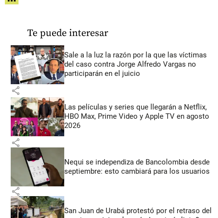
Te puede interesar
Sale a la luz la razón por la que las víctimas
del caso contra Jorge Alfredo Vargas no
participarán en el juicio
share
Las películas y series que llegarán a Netflix,
HBO Max, Prime Video y Apple TV en agosto
2026
share
Nequi se independiza de Bancolombia desde
septiembre: esto cambiará para los usuarios
share
San Juan de Urabá protestó por el retraso del