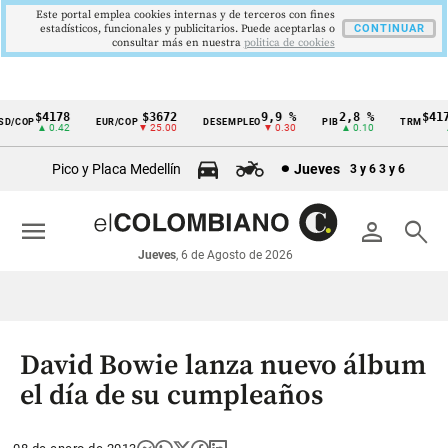
Este portal emplea cookies internas y de terceros con fines
estadísticos, funcionales y publicitarios. Puede aceptarlas o
CONTINUAR
consultar más en nuestra
politica de cookies
$4178
$3672
9,9 %
2,8 %
$4178
/COP
EUR/COP
DESEMPLEO
PIB
TRM
Cintillo
▲ 0.42
▼ 25.00
▼ 0.30
▲ 0.10
▲ 
de
Pico y Placa Medellín
Jueves
3 y 6
3 y 6
indicadores
económicos
menu
person
search
Colombia
Jueves
, 6 de Agosto de 2026
David Bowie lanza nuevo álbum
el día de su cumpleaños