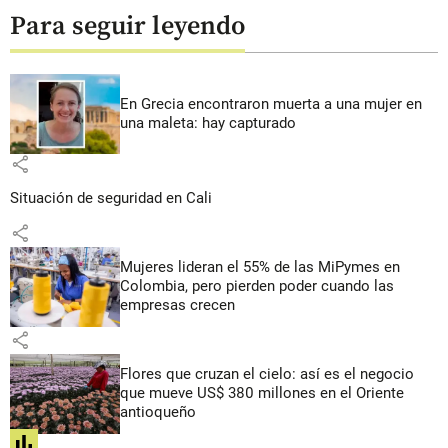
Para seguir leyendo
En Grecia encontraron muerta a una mujer en
una maleta: hay capturado
share
Situación de seguridad en Cali
share
Mujeres lideran el 55% de las MiPymes en
Colombia, pero pierden poder cuando las
empresas crecen
share
Flores que cruzan el cielo: así es el negocio
que mueve US$ 380 millones en el Oriente
antioqueño
share