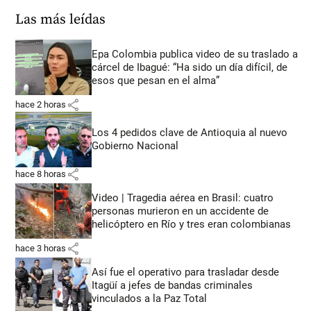
Las más leídas
Epa Colombia publica video de su traslado a
cárcel de Ibagué: “Ha sido un día difícil, de
esos que pesan en el alma”
share
hace 2 horas
Los 4 pedidos clave de Antioquia al nuevo
Gobierno Nacional
share
hace 8 horas
Video | Tragedia aérea en Brasil: cuatro
personas murieron en un accidente de
helicóptero en Río y tres eran colombianas
share
hace 3 horas
Así fue el operativo para trasladar desde
Itagüí a jefes de bandas criminales
vinculados a la Paz Total