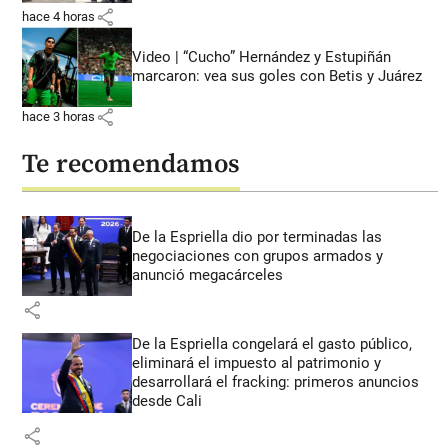
share
hace 4 horas
Video | “Cucho” Hernández y Estupiñán
marcaron: vea sus goles con Betis y Juárez
share
hace 3 horas
Te recomendamos
De la Espriella dio por terminadas las
negociaciones con grupos armados y
anunció megacárceles
share
De la Espriella congelará el gasto público,
eliminará el impuesto al patrimonio y
desarrollará el fracking: primeros anuncios
desde Cali
share