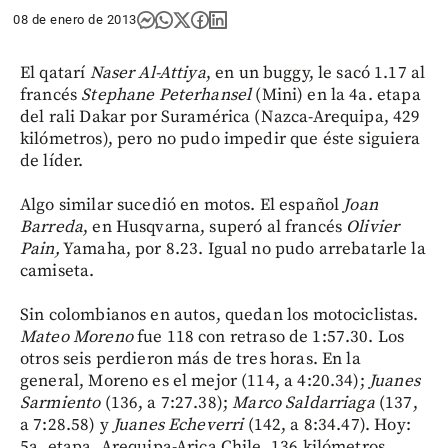
08 de enero de 2013
El qatarí
Naser Al-Attiya
, en un buggy, le sacó 1.17 al
francés
Stephane Peterhansel
(Mini) en la 4a. etapa
del rali Dakar por Suramérica (Nazca-Arequipa, 429
kilómetros), pero no pudo impedir que éste siguiera
de líder.
Algo similar sucedió en motos. El español
Joan
Barreda
, en Husqvarna, superó al francés
Olivier
Pain,
Yamaha, por 8.23. Igual no pudo arrebatarle la
camiseta.
Sin colombianos en autos, quedan los motociclistas.
Mateo Moreno
fue 118 con retraso de 1:57.30. Los
otros seis perdieron más de tres horas. En la
general, Moreno es el mejor (114, a 4:20.34);
Juanes
Sarmiento
(136, a 7:27.38);
Marco Saldarriaga
(137,
a 7:28.58) y
Juanes Echeverri
(142, a 8:34.47). Hoy:
5a. etapa, Arequipa-Arica Chile, 136 kilómetros.