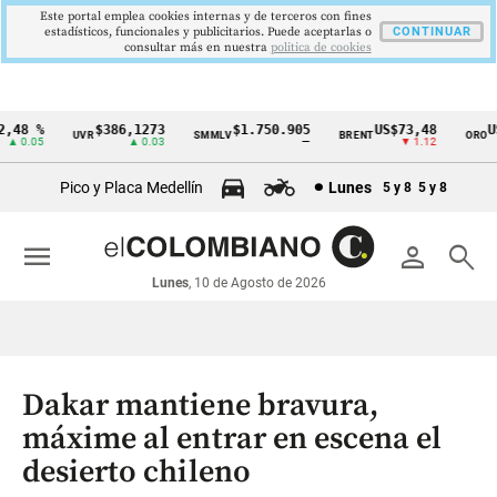
Este portal emplea cookies internas y de terceros con fines
estadísticos, funcionales y publicitarios. Puede aceptarlas o
CONTINUAR
consultar más en nuestra
politica de cookies
48 %
$386,1273
$1.750.905
US$73,48
US$
UVR
SMMLV
BRENT
ORO
Cintillo
 0.05
▲ 0.03
—
▼ 1.12
de
Pico y Placa Medellín
Lunes
5 y 8
5 y 8
indicadores
económicos
menu
person
search
Colombia
Lunes
, 10 de Agosto de 2026
Dakar mantiene bravura,
máxime al entrar en escena el
desierto chileno