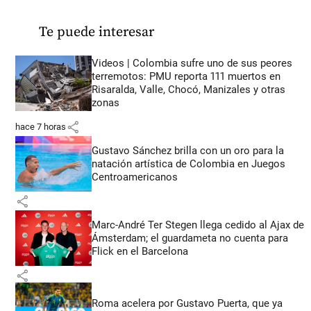
Te puede interesar
Videos | Colombia sufre uno de sus peores
terremotos: PMU reporta 111 muertos en
Risaralda, Valle, Chocó, Manizales y otras
zonas
share
hace 7 horas
Gustavo Sánchez brilla con un oro para la
natación artística de Colombia en Juegos
Centroamericanos
share
Marc-André Ter Stegen llega cedido al Ajax de
Ámsterdam; el guardameta no cuenta para
Flick en el Barcelona
share
Roma acelera por Gustavo Puerta, que ya