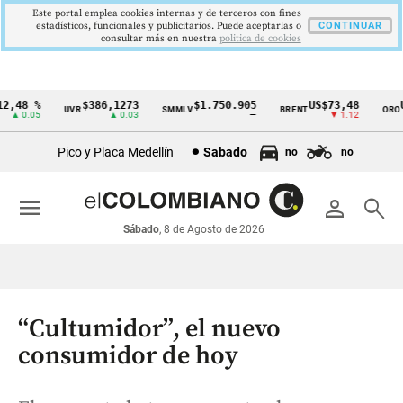
Este portal emplea cookies internas y de terceros con fines
estadísticos, funcionales y publicitarios. Puede aceptarlas o
CONTINUAR
consultar más en nuestra
politica de cookies
,48 %
$386,1273
$1.750.905
US$73,48
US
UVR
SMMLV
BRENT
ORO
Cintillo
▲ 0.05
▲ 0.03
—
▼ 1.12
de
Pico y Placa Medellín
Sabado
no
no
indicadores
económicos
menu
person
search
Colombia
Sábado
, 8 de Agosto de 2026
“Cultumidor”, el nuevo
consumidor de hoy