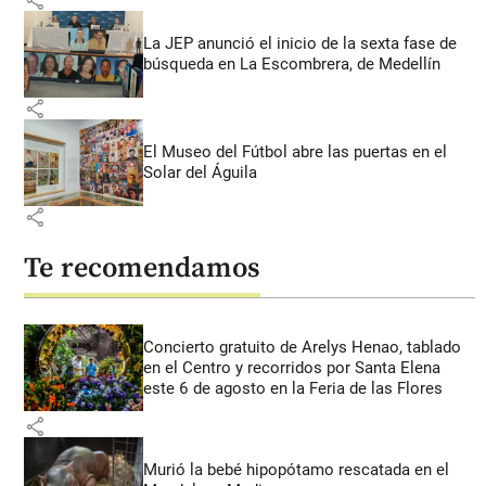
La JEP anunció el inicio de la sexta fase de
búsqueda en La Escombrera, de Medellín
share
El Museo del Fútbol abre las puertas en el
Solar del Águila
share
Te recomendamos
Concierto gratuito de Arelys Henao, tablado
en el Centro y recorridos por Santa Elena
este 6 de agosto en la Feria de las Flores
share
Murió la bebé hipopótamo rescatada en el