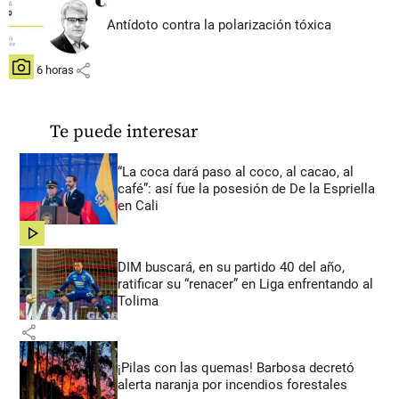
Antídoto contra la polarización tóxica
share
hace 6 horas
Te puede interesar
“La coca dará paso al coco, al cacao, al
café”: así fue la posesión de De la Espriella
en Cali
share
DIM buscará, en su partido 40 del año,
ratificar su “renacer” en Liga enfrentando al
Tolima
share
¡Pilas con las quemas! Barbosa decretó
alerta naranja por incendios forestales