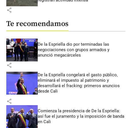
registran actividad intensa
share
Te recomendamos
De la Espriella dio por terminadas las
negociaciones con grupos armados y
anunció megacárceles
share
De la Espriella congelará el gasto público,
eliminará el impuesto al patrimonio y
desarrollará el fracking: primeros anuncios
desde Cali
share
Comienza la presidencia de De la Espriella:
así fue el juramento y la imposición de banda
en Cali