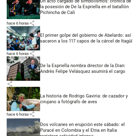
Un acto cargado de simbolismos: crónica de
la posesión de De la Espriella en el batallón
Pichincha de Cali
share
hace 6 horas
El primer golpe del gobierno de Abelardo: así
sacaron a los 117 capos de la cárcel de Itagüí
share
hace 6 horas
De la Espriella nombra director de la Dian:
Andrés Felipe Velásquez asumirá el cargo
share
La historia de Rodrigo Gaviria: de cazador y
cirujano a fotógrafo de aves
share
hace 6 horas
Dos volcanes en erupción este sábado: el
Puracé en Colombia y el Etna en Italia