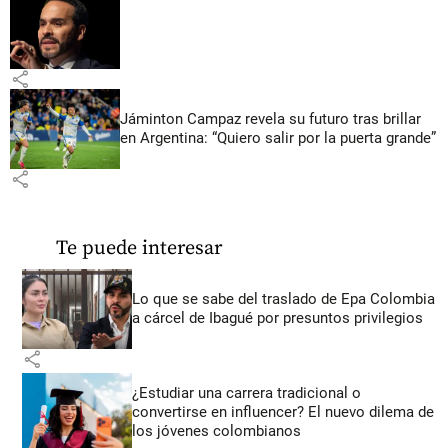
share
Jáminton Campaz revela su futuro tras brillar
en Argentina: “Quiero salir por la puerta grande”
share
Te puede interesar
Lo que se sabe del traslado de Epa Colombia
a cárcel de Ibagué por presuntos privilegios
share
¿Estudiar una carrera tradicional o
convertirse en influencer? El nuevo dilema de
los jóvenes colombianos