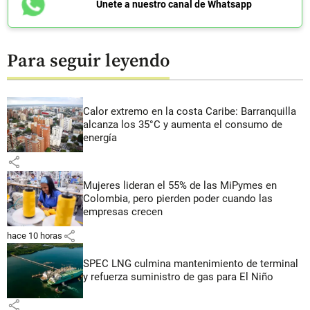
Únete a nuestro canal de Whatsapp
Para seguir leyendo
Calor extremo en la costa Caribe: Barranquilla
alcanza los 35°C y aumenta el consumo de
energía
share
Mujeres lideran el 55% de las MiPymes en
Colombia, pero pierden poder cuando las
empresas crecen
share
hace 10 horas
SPEC LNG culmina mantenimiento de terminal
y refuerza suministro de gas para El Niño
share