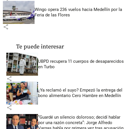
Wingo opera 236 vuelos hacia Medellín por la
Feria de las Flores
share
Te puede interesar
UBPD recupera 11 cuerpos de desaparecidos
en Turbo
share
¿Ya reclamó el suyo? Empezó la entrega del
bono alimentario Cero Hambre en Medellín
share
“Guardé un silencio doloroso; decidí hablar
por una razón concreta”: Jorge Alfredo
Vargas habla por primera vez tras acusación