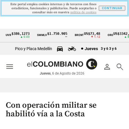
Este portal emplea cookies internas y de terceros con fines
estadísticos, funcionales y publicitarios. Puede aceptarlas o
CONTINUAR
consultar más en nuestra
politica de cookies
$386,1273
$1.750.905
US$73,48
US$3342,6
UVR
SMMLV
BRENT
ORO
Cintillo
▲ 0.03
—
▼ 1.12
▲ 8.2
de
Pico y Placa Medellín
Jueves
3 y 6
3 y 6
indicadores
económicos
menu
person
search
Colombia
Jueves
, 6 de Agosto de 2026
Con operación militar se
habilitó vía a la Costa