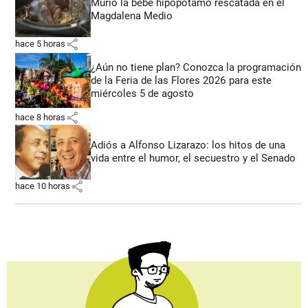
Murió la bebé hipopótamo rescatada en el
Magdalena Medio
share
hace 5 horas
¿Aún no tiene plan? Conozca la programación
de la Feria de las Flores 2026 para este
miércoles 5 de agosto
share
hace 8 horas
Adiós a Alfonso Lizarazo: los hitos de una
vida entre el humor, el secuestro y el Senado
share
hace 10 horas