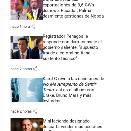
exportaciones de 8,6 GWh
diarios a Ecuador; Palma
desmiente gestiones de Noboa
share
hace 1 hora
Registrador Penagos le
responde con duro mensaje al
gobierno saliente: “supuesto
fraude electoral no tiene
sustento técnico”
share
hace 2 horas
Karol G revela las canciones de
No Me Arrepiento de Sentir
Tanto
: así es el álbum con
Drake, Bruno Mars y más
invitados
share
hace 2 horas
MinHacienda designado
descarta vender más acciones