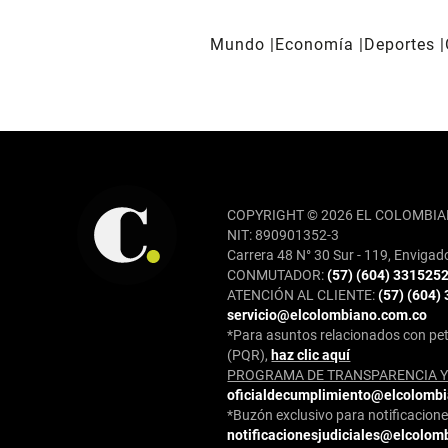
Mundo
Economía
Deportes
REDES SOCIALES
COPYRIGHT © 2026 EL COLOMBIA
NIT: 890901352-3
Carrera 48 N° 30 Sur - 119, Envigad
CONMUTADOR:
(57) (604) 331525
ATENCIÓN AL CLIENTE:
(57) (604)
servicio@elcolombiano.com.co
*Para asuntos relacionados con pet
(PQR),
haz clic aquí
PROGRAMA DE TRANSPARENCIA Y 
oficialdecumplimiento@elcolomb
*Buzón exclusivo para notificaciones
notificacionesjudiciales@elcolom