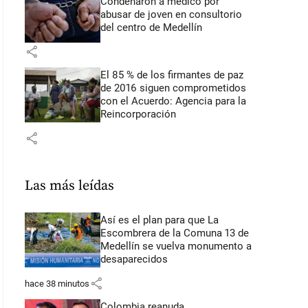
Condenaron a médico por
abusar de joven en consultorio
del centro de Medellín
share
El 85 % de los firmantes de paz
de 2016 siguen comprometidos
con el Acuerdo: Agencia para la
Reincorporación
share
Las más leídas
Así es el plan para que La
Escombrera de la Comuna 13 de
Medellín se vuelva monumento a
desaparecidos
share
hace 38 minutos
Colombia reanuda