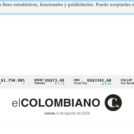
 fines estadísticos, funcionales y publicitarios. Puede aceptarlas
750.905
US$73,48
US$3342,60
16
BRENT
ORO
COLCAP
Petróleo
Onza Troy
Índ. Bursátil
—
▼ 1.12
▲ 8.20
Jueves
, 6 de Agosto de 2026