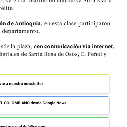
ctiva en la institución educativa Aura María
élite.
ión de Antioquia
, en esta clase participaron
el departamento.
sde la plaza,
con comunicación vía internet
,
digitales de Santa Rosa de Osos, El Peñol y
ate a nuestro newsletter
de EL COLOMBIANO desde Google News
uestro canal de Whatsapp