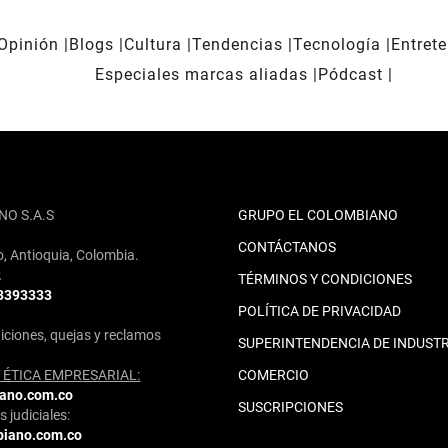
Opinión
Blogs
Cultura
Tendencias
Tecnología
Entret
Especiales marcas aliadas
Pódcast
NO S.A.S
GRUPO EL COLOMBIANO
CONTÁCTANOS
o, Antioquia, Colombia.
2
TÉRMINOS Y CONDICIONES
 3393333
POLÍTICA DE PRIVACIDAD
iciones, quejas y reclamos
SUPERINTENDENCIA DE INDUSTR
ÉTICA EMPRESARIAL:
COMERCIO
iano.com.co
SUSCRIPCIONES
 judiciales:
biano.com.co