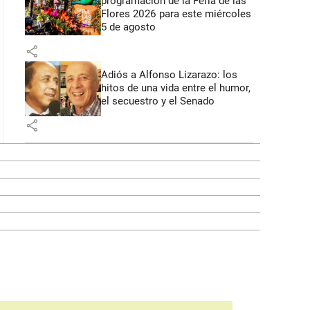
programación de la Feria de las
Flores 2026 para este miércoles
5 de agosto
share
Adiós a Alfonso Lizarazo: los
hitos de una vida entre el humor,
el secuestro y el Senado
share