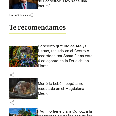
de Ecopetrol: “Hoy sería una
locura”
share
hace 2 horas
Te recomendamos
Concierto gratuito de Arelys
Henao, tablado en el Centro y
recorridos por Santa Elena este
6 de agosto en la Feria de las
Flores
share
Murió la bebé hipopótamo
rescatada en el Magdalena
Medio
share
¿Aún no tiene plan? Conozca la