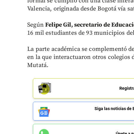
formal se cumplió con una clase intera
Valencia, originada desde Bogotá vía sat
Según
Felipe Gil, secretario de Educac
16 mil estudiantes de 93 municipios d
La parte académica se complementó de
en la que interactuaron otros colegios 
Mutatá.
Regístr
Siga las noticias 
Únete a n