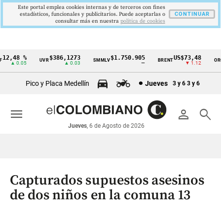
Este portal emplea cookies internas y de terceros con fines
estadísticos, funcionales y publicitarios. Puede aceptarlas o
CONTINUAR
consultar más en nuestra
politica de cookies
2,48 %
$386,1273
$1.750.905
US$73,48
U
UVR
SMMLV
BRENT
ORO
Cintillo
▲ 0.05
▲ 0.03
—
▼ 1.12
de
Pico y Placa Medellín
Jueves
3 y 6
3 y 6
indicadores
económicos
menu
person
search
Colombia
Jueves
, 6 de Agosto de 2026
Capturados supuestos asesinos
de dos niños en la comuna 13