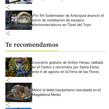
share
¡Por fin! Gobernador de Antioquia anunció el
inicio de instalación de equipos
electromecánicos en Túnel del Toyo
share
Te recomendamos
Concierto gratuito de Arelys Henao, tablado
en el Centro y recorridos por Santa Elena
este 6 de agosto en la Feria de las Flores
share
Murió la bebé hipopótamo rescatada en el
Magdalena Medio
share