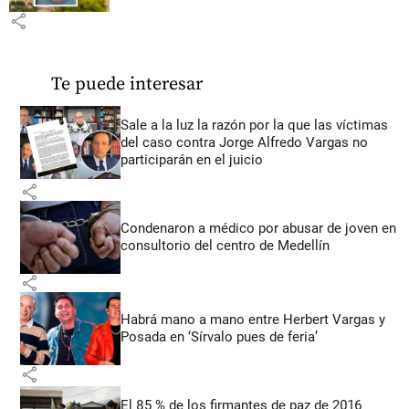
share
Te puede interesar
Sale a la luz la razón por la que las víctimas
del caso contra Jorge Alfredo Vargas no
participarán en el juicio
share
Condenaron a médico por abusar de joven en
consultorio del centro de Medellín
share
Habrá mano a mano entre Herbert Vargas y
Posada en ‘Sírvalo pues de feria’
share
El 85 % de los firmantes de paz de 2016