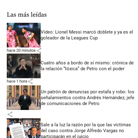
Las más leídas
Video: Lionel Messi marcó doblete y ya es el
goleador de la Leagues Cup
share
hace 20 minutos
Cuatro años a bordo de sí mismo: crónica de
la relación “tóxica” de Petro con el poder
share
hace 1 hora
Un patrón de denuncias por estafa y robo: los
señalamientos contra Andrés Hernández, jefe
de comunicaciones de Petro
share
Sale a la luz la razón por la que las víctimas
del caso contra Jorge Alfredo Vargas no
participarán en el juicio