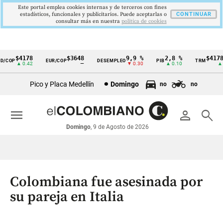
Este portal emplea cookies internas y de terceros con fines
estadísticos, funcionales y publicitarios. Puede aceptarlas o
CONTINUAR
consultar más en nuestra
politica de cookies
$4178
$3648
9,9 %
2,8 %
$4178,
COP
EUR/COP
DESEMPLEO
PIB
TRM
Cintillo
▲ 0.42
—
▼ 0.30
▲ 0.10
▲ 0.
de
Pico y Placa Medellín
Domingo
no
no
indicadores
económicos
menu
person
search
Colombia
Domingo
, 9 de Agosto de 2026
Colombiana fue asesinada por
su pareja en Italia