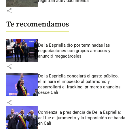
registran actividad intensa
share
Te recomendamos
De la Espriella dio por terminadas las
negociaciones con grupos armados y
anunció megacárceles
share
De la Espriella congelará el gasto público,
eliminará el impuesto al patrimonio y
desarrollará el fracking: primeros anuncios
desde Cali
share
Comienza la presidencia de De la Espriella:
así fue el juramento y la imposición de banda
en Cali