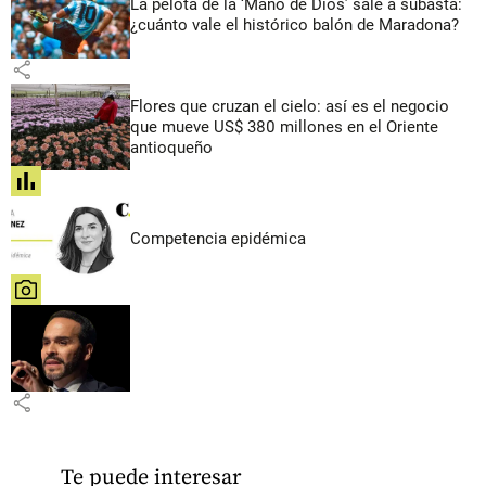
La pelota de la ‘Mano de Dios’ sale a subasta:
¿cuánto vale el histórico balón de Maradona?
share
Flores que cruzan el cielo: así es el negocio
que mueve US$ 380 millones en el Oriente
antioqueño
share
Competencia epidémica
share
share
Te puede interesar