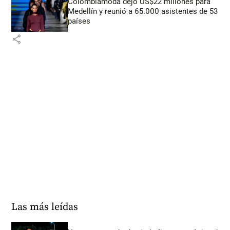
Colombiamoda dejó US$22 millones para
Medellín y reunió a 65.000 asistentes de 53
países
share
Las más leídas