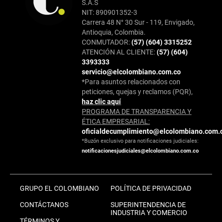
S.A.S
NIT: 890901352-3
Carrera 48 N° 30 Sur - 119, Envigado,
Antioquia, Colombia.
CONMUTADOR:
(57) (604) 3315252
ATENCIÓN AL CLIENTE:
(57) (604)
3393333
servicio@elcolombiano.com.co
*Para asuntos relacionados con
peticiones, quejas y reclamos (PQR),
haz clic aquí
PROGRAMA DE TRANSPARENCIA Y
ÉTICA EMPRESARIAL:
oficialdecumplimiento@elcolombiano.com.
*Buzón exclusivo para notificaciones judiciales:
notificacionesjudiciales@elcolombiano.com.co
GRUPO EL COLOMBIANO
POLÍTICA DE PRIVACIDAD
CONTÁCTANOS
SUPERINTENDENCIA DE
INDUSTRIA Y COMERCIO
TÉRMINOS Y