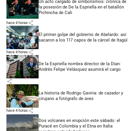
Un acto cargado de simbolismos: crónica de
la posesión de De la Espriella en el batallón
Pichincha de Cali
share
hace 4 horas
El primer golpe del gobierno de Abelardo: así
sacaron a los 117 capos de la cárcel de Itagüí
share
hace 4 horas
De la Espriella nombra director de la Dian:
Andrés Felipe Velásquez asumirá el cargo
share
La historia de Rodrigo Gaviria: de cazador y
cirujano a fotógrafo de aves
share
hace 4 horas
Dos volcanes en erupción este sábado: el
Puracé en Colombia y el Etna en Italia