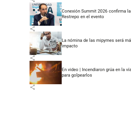
Conexión Summit 2026 confirma la 
Restrepo en el evento
share
La nómina de las mipymes será más
impacto
share
En video | Incendiaron grúa en la v
para golpearlos
share