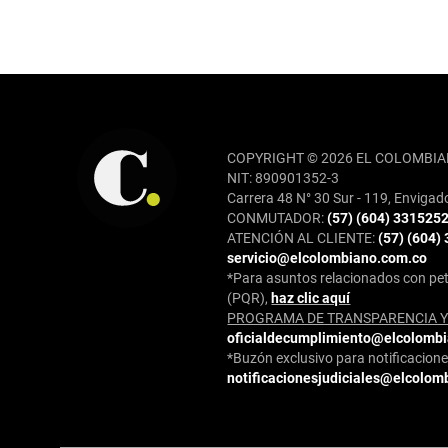
REDES SOCIALES
COPYRIGHT © 2026 EL COLOMBIA
NIT: 890901352-3
Carrera 48 N° 30 Sur - 119, Envigad
CONMUTADOR:
(57) (604) 331525
ATENCIÓN AL CLIENTE:
(57) (604)
servicio@elcolombiano.com.co
*Para asuntos relacionados con pet
(PQR),
haz clic aquí
PROGRAMA DE TRANSPARENCIA Y 
oficialdecumplimiento@elcolomb
*Buzón exclusivo para notificaciones
notificacionesjudiciales@elcolom