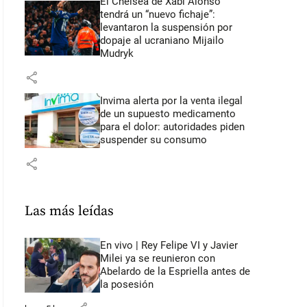
El Chelsea de Xabi Alonso
tendrá un “nuevo fichaje”:
levantaron la suspensión por
dopaje al ucraniano Mijailo
Mudryk
share
Invima alerta por la venta ilegal
de un supuesto medicamento
para el dolor: autoridades piden
suspender su consumo
share
Las más leídas
En vivo | Rey Felipe VI y Javier
Milei ya se reunieron con
Abelardo de la Espriella antes de
la posesión