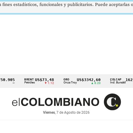
 fines estadísticos, funcionales y publicitarios. Puede aceptarlas
905
US$73,48
US$3342,60
1621,3
BRENT
ORO
COLCAP
Petróleo
Onza Troy
Índ. Bursátil
—
▼ 1.12
▲ 8.20
Viernes
, 7 de Agosto de 2026