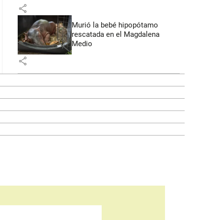
share
Murió la bebé hipopótamo
rescatada en el Magdalena
Medio
share