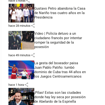
share
hace 5 horas
Gustavo Petro abandona la Casa
de Nariño tras cuatro años en la
Presidencia
share
hace 28 minutos
Video | Policía detuvo a un
ciudadano francés por intentar
romper la seguridad de la
posesión
share
hace 49 minutos
La gesta del boxeador paisa
Juan Pablo Patiño: tumbó
dominio de Cuba tras 44 años en
los Juegos Centroamericanos
share
hace 1 hora
¡Pilas! Estas son las ciudades
donde hay ley seca por posesión
de Abelardo de la Espriella