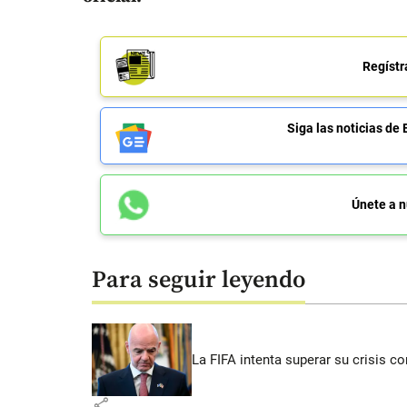
Regístr
Siga las noticias 
Únete a n
Para seguir leyendo
La FIFA intenta superar su crisis co
share