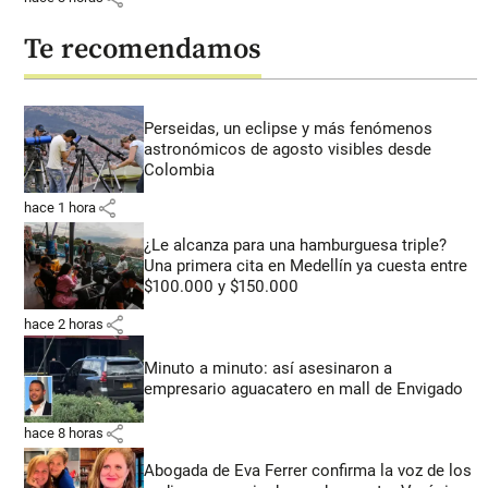
Te recomendamos
Perseidas, un eclipse y más fenómenos
astronómicos de agosto visibles desde
Colombia
share
hace 1 hora
¿Le alcanza para una hamburguesa triple?
Una primera cita en Medellín ya cuesta entre
$100.000 y $150.000
share
hace 2 horas
Minuto a minuto: así asesinaron a
empresario aguacatero en mall de Envigado
share
hace 8 horas
Abogada de Eva Ferrer confirma la voz de los