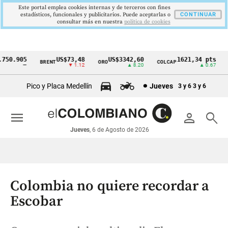
Este portal emplea cookies internas y de terceros con fines
estadísticos, funcionales y publicitarios. Puede aceptarlas o
CONTINUAR
consultar más en nuestra
politica de cookies
50.905
US$73,48
US$3342,60
1621,34 pts
BRENT
ORO
COLCAP
US
Cintillo
—
▼ 1.12
▲ 8.20
▲ 0.67
de
Pico y Placa Medellín
Jueves
3 y 6
3 y 6
indicadores
económicos
menu
person
search
Colombia
Jueves
, 6 de Agosto de 2026
Colombia no quiere recordar a
Escobar