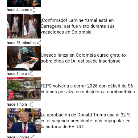
share
hace 4 horas
¡Confirmado! Lamine Yamal está en
Cartagena: así fue visto durante sus
vacaciones en Colombia
share
hace 51 minutos
Unesco lanza en Colombia curso gratuito
sobre ética de IA: así puede inscribirse
share
hace 1 hora
FEPC volvería a cerrar 2026 con déficit de $6
billones por alza en subsidios a combustibles
share
hace 1 hora
La aprobación de Donald Trump cae al 32 %:
es el segundo presidente más impopular en
la historia de EE. UU.
share
hace 3 horas