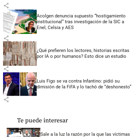
share
Acolgen denuncia supuesto “hostigamiento
institucional” tras investigación de la SIC a
Enel, Celsia y AES
share
¿Qué prefieren los lectores, historias escritas
por IA o por humanos? Esto dice un estudio
share
Luis Figo se va contra Infantino: pidió su
dimisión de la FiFA y lo tachó de “deshonesto”
share
Te puede interesar
Sale a la luz la razón por la que las víctimas