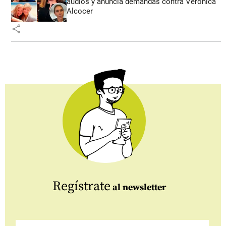
audios y anuncia demandas contra Verónica
Alcocer
share
Regístrate
al newsletter