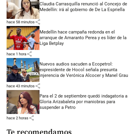
Claudia Carrasquilla renunció al Concejo de
Medellín: irá al gobierno de De La Espriella
share
hace 58 minutos
Medellín hace campaña redonda en el
arranque de Amaranto Perea y es líder de la
Liga Betplay
share
hace 1 hora
Nuevos audios sacuden a Ecopetrol:
expresidente de Hocol señala presunta
injerencia de Verónica Alcocer y Manel Grau
share
hace 43 minutos
Para el 2 de septiembre quedó indagatoria a
Gloria Arizabaleta por maniobras para
suspender a Petro
share
hace 2 horas
Te recomendamos