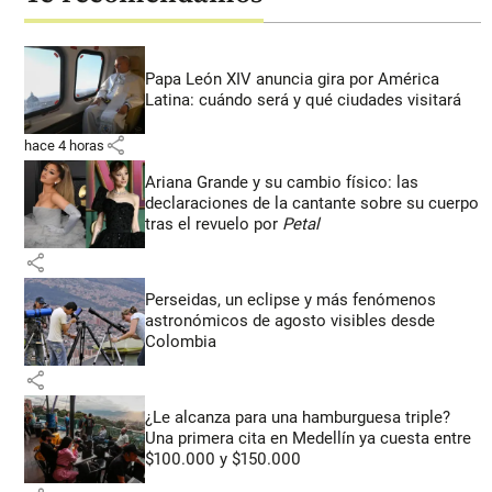
Papa León XIV anuncia gira por América
Latina: cuándo será y qué ciudades visitará
share
hace 4 horas
Ariana Grande y su cambio físico: las
declaraciones de la cantante sobre su cuerpo
tras el revuelo por
Petal
share
Perseidas, un eclipse y más fenómenos
astronómicos de agosto visibles desde
Colombia
share
¿Le alcanza para una hamburguesa triple?
Una primera cita en Medellín ya cuesta entre
$100.000 y $150.000