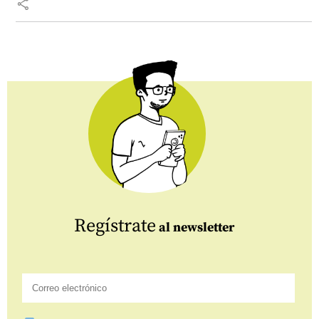
share
Regístrate
al newsletter