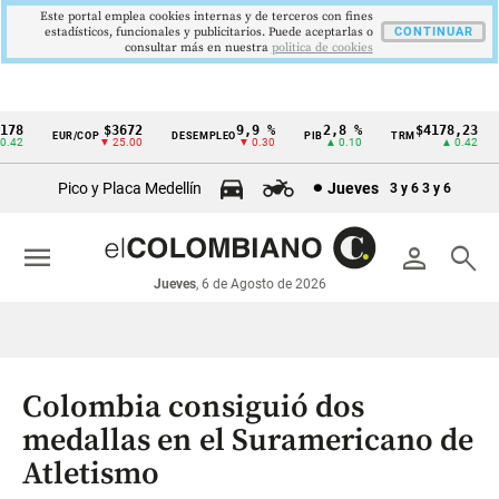
Este portal emplea cookies internas y de terceros con fines
estadísticos, funcionales y publicitarios. Puede aceptarlas o
CONTINUAR
consultar más en nuestra
politica de cookies
78
$3672
9,9 %
2,8 %
$4178,23
EUR/COP
DESEMPLEO
PIB
TRM
Cintillo
42
▼ 25.00
▼ 0.30
▲ 0.10
▲ 0.42
de
Pico y Placa Medellín
Jueves
3 y 6
3 y 6
indicadores
económicos
menu
person
search
Colombia
Jueves
, 6 de Agosto de 2026
Colombia consiguió dos
medallas en el Suramericano de
Atletismo