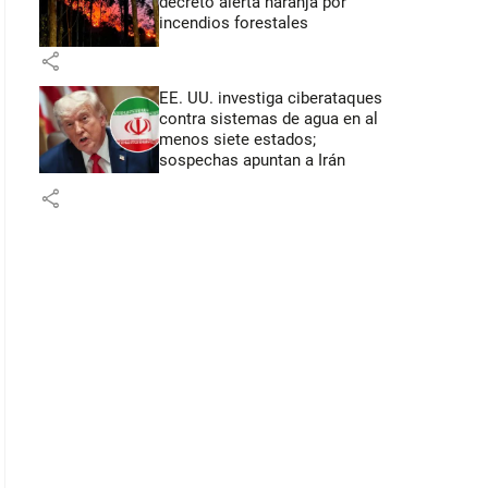
decretó alerta naranja por
incendios forestales
share
EE. UU. investiga ciberataques
contra sistemas de agua en al
menos siete estados;
sospechas apuntan a Irán
share