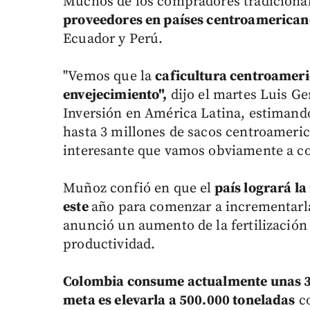
Muchos de los compradores tradiciona
proveedores en países centroamerican
Ecuador y Perú.
"Vemos que la
caficultura centroameri
envejecimiento",
dijo el martes Luis G
Inversión en América Latina, estimando 
hasta 3 millones de sacos centroameric
interesante que vamos obviamente a co
Muñoz confió en que el
país logrará la
este
año para comenzar a incrementarla
anunció un aumento de la fertilización 
productividad.
Colombia consume actualmente unas 350
meta es elevarla a 500.000 toneladas
co