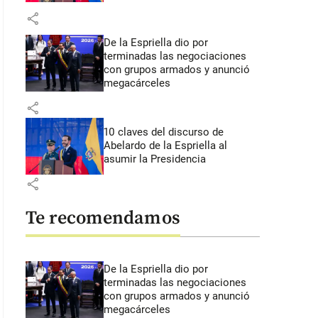
share
De la Espriella dio por
terminadas las negociaciones
con grupos armados y anunció
megacárceles
share
10 claves del discurso de
Abelardo de la Espriella al
asumir la Presidencia
share
Te recomendamos
De la Espriella dio por
terminadas las negociaciones
con grupos armados y anunció
megacárceles