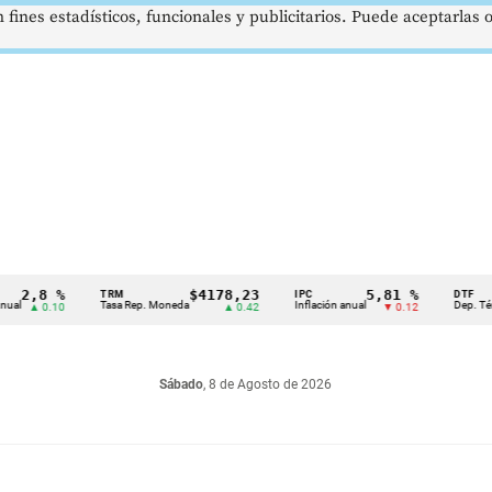
 fines estadísticos, funcionales y publicitarios. Puede aceptarlas
,8 %
$4178,23
5,81 %
TRM
IPC
DTF
Tasa Rep. Moneda
Inflación anual
Dep. Término F
▲ 0.10
▲ 0.42
▼ 0.12
Sábado
, 8 de Agosto de 2026