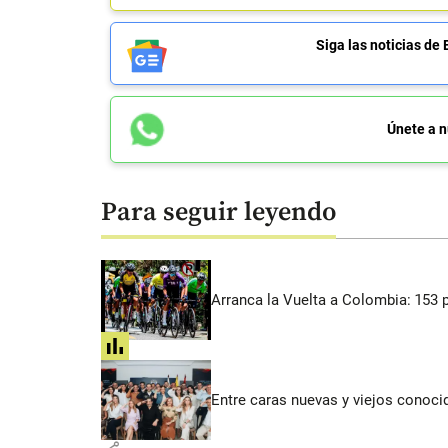
Siga las noticias 
Únete a n
Para seguir leyendo
Arranca la Vuelta a Colombia: 153 p
share
Entre caras nuevas y viejos conoci