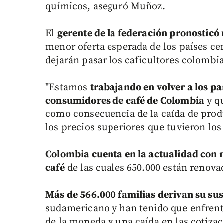
químicos, aseguró Muñoz.
El
gerente de la federación pronosticó
menor oferta esperada de los países c
dejarán pasar los caficultores colombi
"Estamos
trabajando en volver a los p
consumidores de café de Colombia
y q
como consecuencia de la caída de produ
los precios superiores que tuvieron los 
Colombia cuenta en la actualidad con 
café
de las cuales 650.000 están renovad
Más de 566.000 familias derivan su su
sudamericano y han tenido que enfrenta
de la moneda y una caída en las cotizac