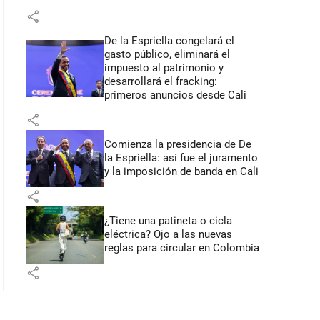
share
De la Espriella congelará el
gasto público, eliminará el
impuesto al patrimonio y
desarrollará el fracking:
primeros anuncios desde Cali
share
Comienza la presidencia de De
la Espriella: así fue el juramento
y la imposición de banda en Cali
share
¿Tiene una patineta o cicla
eléctrica? Ojo a las nuevas
reglas para circular en Colombia
share