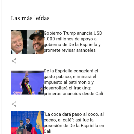
Las más leídas
Gobierno Trump anuncia USD
1.000 millones de apoyo a
gobierno de De la Espriella y
promete revisar aranceles
share
De la Espriella congelará el
gasto público, eliminará el
impuesto al patrimonio y
desarrollará el fracking:
primeros anuncios desde Cali
share
“La coca dará paso al coco, al
cacao, al café”: así fue la
posesión de De la Espriella en
Cali