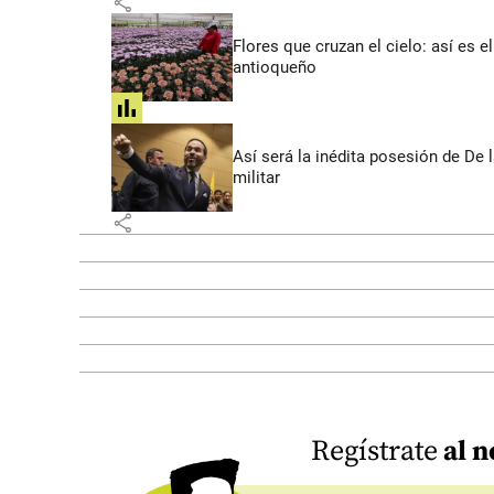
share
Flores que cruzan el cielo: así es
antioqueño
share
Así será la inédita posesión de De 
militar
share
Regístrate
al n