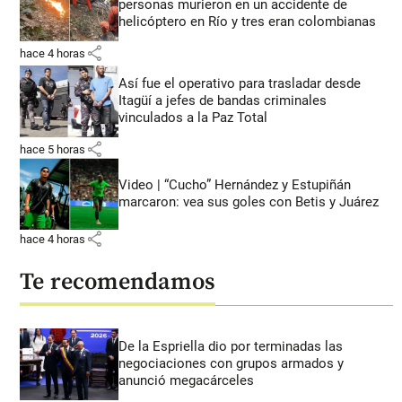
personas murieron en un accidente de
helicóptero en Río y tres eran colombianas
share
hace 4 horas
Así fue el operativo para trasladar desde
Itagüí a jefes de bandas criminales
vinculados a la Paz Total
share
hace 5 horas
Video | “Cucho” Hernández y Estupiñán
marcaron: vea sus goles con Betis y Juárez
share
hace 4 horas
Te recomendamos
De la Espriella dio por terminadas las
negociaciones con grupos armados y
anunció megacárceles