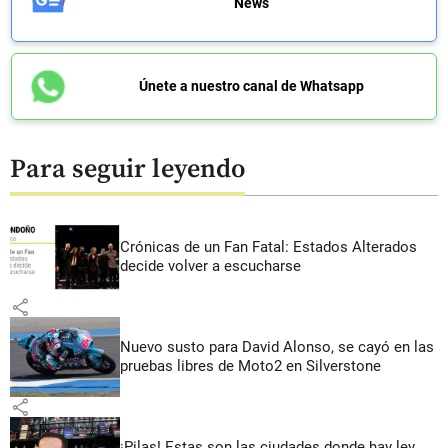
News
Únete a nuestro canal de Whatsapp
Para seguir leyendo
Crónicas de un Fan Fatal: Estados Alterados
decide volver a escucharse
share
Nuevo susto para David Alonso, se cayó en las
pruebas libres de Moto2 en Silverstone
share
¡Pilas! Estas son las ciudades donde hay ley