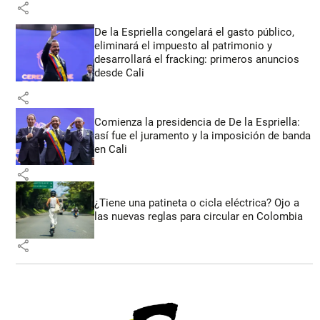
share
De la Espriella congelará el gasto público,
eliminará el impuesto al patrimonio y
desarrollará el fracking: primeros anuncios
desde Cali
share
Comienza la presidencia de De la Espriella:
así fue el juramento y la imposición de banda
en Cali
share
¿Tiene una patineta o cicla eléctrica? Ojo a
las nuevas reglas para circular en Colombia
share