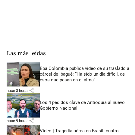
Las más leídas
Epa Colombia publica video de su traslado a
cárcel de Ibagué: “Ha sido un día difícil, de
esos que pesan en el alma”
share
hace 3 horas
Los 4 pedidos clave de Antioquia al nuevo
Gobierno Nacional
share
hace 9 horas
Video | Tragedia aérea en Brasil: cuatro