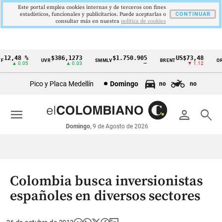
Este portal emplea cookies internas y de terceros con fines
estadísticos, funcionales y publicitarios. Puede aceptarlas o
CONTINUAR
consultar más en nuestra
politica de cookies
2,48 %
$386,1273
$1.750.905
US$73,48
UVR
SMMLV
BRENT
ORO
Cintillo
▲ 0.05
▲ 0.03
—
▼ 1.12
de
Pico y Placa Medellín
Domingo
no
no
indicadores
económicos
menu
person
search
Colombia
Domingo
, 9 de Agosto de 2026
Colombia busca inversionistas
españoles en diversos sectores