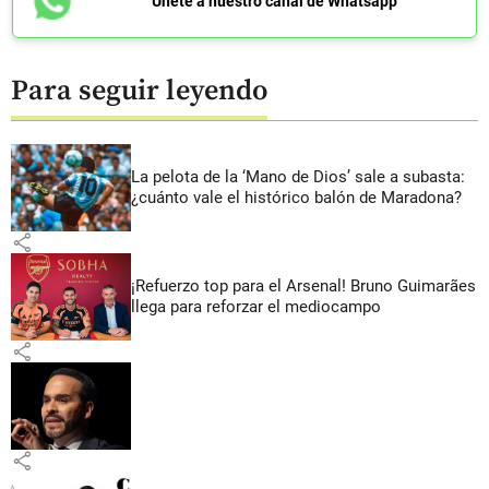
Únete a nuestro canal de Whatsapp
Para seguir leyendo
La pelota de la ‘Mano de Dios’ sale a subasta:
¿cuánto vale el histórico balón de Maradona?
share
¡Refuerzo top para el Arsenal! Bruno Guimarães
llega para reforzar el mediocampo
share
share