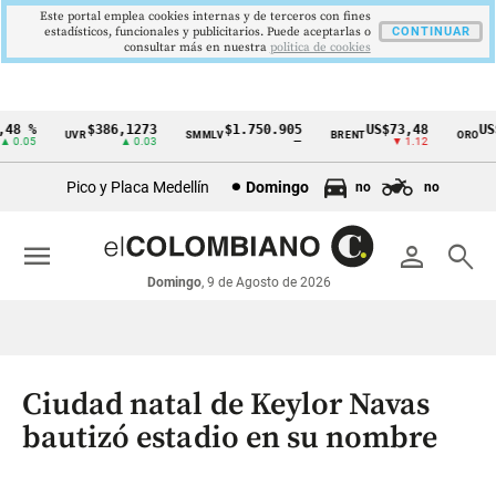
Este portal emplea cookies internas y de terceros con fines
estadísticos, funcionales y publicitarios. Puede aceptarlas o
CONTINUAR
consultar más en nuestra
politica de cookies
8 %
$386,1273
$1.750.905
US$73,48
US$3
UVR
SMMLV
BRENT
ORO
Cintillo
0.05
▲ 0.03
—
▼ 1.12
de
Pico y Placa Medellín
Domingo
no
no
indicadores
económicos
menu
person
search
Colombia
Domingo
, 9 de Agosto de 2026
Ciudad natal de Keylor Navas
bautizó estadio en su nombre