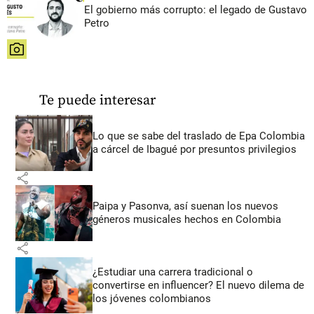
El gobierno más corrupto: el legado de Gustavo
Petro
share
Te puede interesar
Lo que se sabe del traslado de Epa Colombia
a cárcel de Ibagué por presuntos privilegios
share
Paipa y Pasonva, así suenan los nuevos
géneros musicales hechos en Colombia
share
¿Estudiar una carrera tradicional o
convertirse en influencer? El nuevo dilema de
los jóvenes colombianos