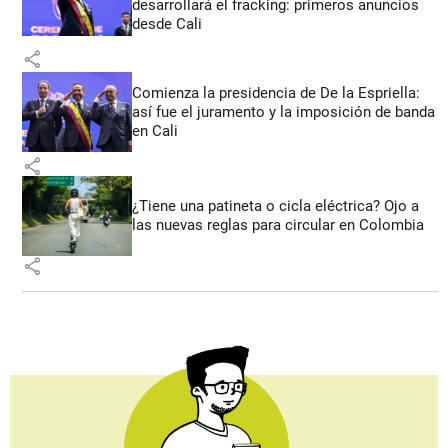
desarrollará el fracking: primeros anuncios
desde Cali
share
Comienza la presidencia de De la Espriella:
así fue el juramento y la imposición de banda
en Cali
share
¿Tiene una patineta o cicla eléctrica? Ojo a
las nuevas reglas para circular en Colombia
share