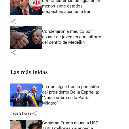
contra sistemas de agua en al
menos siete estados;
sospechas apuntan a Irán
share
Condenaron a médico por
abusar de joven en consultorio
del centro de Medellín
share
Las más leídas
Lo que sigue tras la posesión
del presidente De la Espriella:
“Nadie sobra en la Patria
Milagro”
share
hace 2 horas
Gobierno Trump anuncia USD
1.000 millones de apoyo a