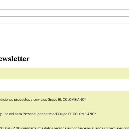
ewsletter
diciones productos y servicios
Grupo EL COLOMBIANO*
y uso del dato Personal
por parte del Grupo EL COLOMBIANO*
L COLOMBIANO
comparta mis datos personales con terceros aliados comerciales
con