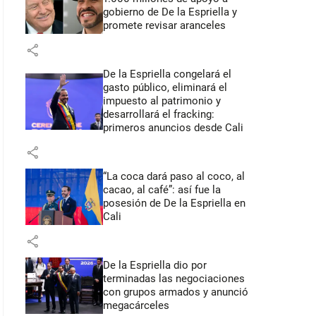
gobierno de De la Espriella y
promete revisar aranceles
share
De la Espriella congelará el
gasto público, eliminará el
impuesto al patrimonio y
desarrollará el fracking:
primeros anuncios desde Cali
share
“La coca dará paso al coco, al
cacao, al café”: así fue la
posesión de De la Espriella en
Cali
share
De la Espriella dio por
terminadas las negociaciones
con grupos armados y anunció
megacárceles