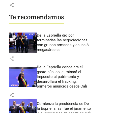
share
Te recomendamos
De la Espriella dio por
terminadas las negociaciones
con grupos armados y anunció
megacárceles
share
De la Espriella congelará el
gasto público, eliminará el
impuesto al patrimonio y
desarrollará el fracking:
primeros anuncios desde Cali
share
Comienza la presidencia de De
la Espriella: así fue el juramento