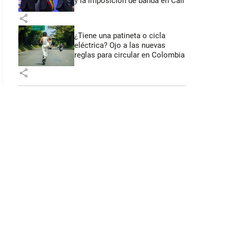
y la imposición de banda en Cali
share
¿Tiene una patineta o cicla
eléctrica? Ojo a las nuevas
reglas para circular en Colombia
share