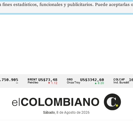
 fines estadísticos, funcionales y publicitarios. Puede aceptarlas
.905
US$73,48
US$3342,60
1621,
BRENT
ORO
COLCAP
Petróleo
Onza Troy
Índ. Bursátil
—
▼ 1.12
▲ 8.20
Sábado
, 8 de Agosto de 2026