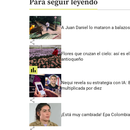
Para seguir leyendo
A Juan Daniel lo mataron a balazos
share
Flores que cruzan el cielo: así es
antioqueño
share
Nequi revela su estrategia con IA:
multiplicada por diez
share
¡Está muy cambiada! Epa Colombia 
share