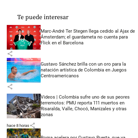
Te puede interesar
Marc-André Ter Stegen llega cedido al Ajax de
Ámsterdam; el guardameta no cuenta para
Flick en el Barcelona
share
Gustavo Sánchez brilla con un oro para la
natación artística de Colombia en Juegos
Centroamericanos
share
Videos | Colombia sufre uno de sus peores
terremotos: PMU reporta 111 muertos en
Risaralda, Valle, Chocó, Manizales y otras
zonas
share
hace 8 horas
Roma acelera por Gustavo Puerta, que ya