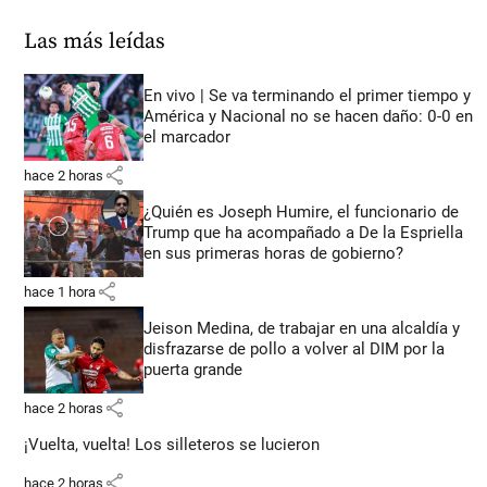
Las más leídas
En vivo | Se va terminando el primer tiempo y
América y Nacional no se hacen daño: 0-0 en
el marcador
share
hace 2 horas
¿Quién es Joseph Humire, el funcionario de
Trump que ha acompañado a De la Espriella
en sus primeras horas de gobierno?
share
hace 1 hora
Jeison Medina, de trabajar en una alcaldía y
disfrazarse de pollo a volver al DIM por la
puerta grande
share
hace 2 horas
¡Vuelta, vuelta! Los silleteros se lucieron
share
hace 2 horas