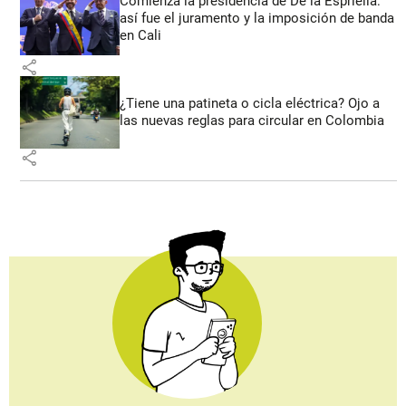
Comienza la presidencia de De la Espriella:
así fue el juramento y la imposición de banda
en Cali
share
¿Tiene una patineta o cicla eléctrica? Ojo a
las nuevas reglas para circular en Colombia
share