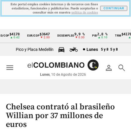
Este portal emplea cookies internas y de terceros con fines
estadísticos, funcionales y publicitarios. Puede aceptarlas o
CONTINUAR
consultar más en nuestra
politica de cookies
$4178
$3647
9,9 %
2,8 %
$4178,
/COP
EUR/COP
DESEMPLEO
PIB
TRM
Cintillo
▲ 0.42
▼ 2.00
▼ 0.30
▲ 0.10
▲ 0.
de
Pico y Placa Medellín
Lunes
5 y 8
5 y 8
indicadores
económicos
menu
person
search
Colombia
Lunes
, 10 de Agosto de 2026
Chelsea contrató al brasileño
Willian por 37 millones de
euros