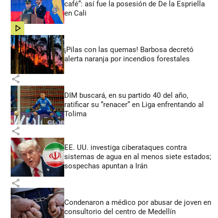
café”: así fue la posesión de De la Espriella
en Cali
share
¡Pilas con las quemas! Barbosa decretó
alerta naranja por incendios forestales
share
DIM buscará, en su partido 40 del año,
ratificar su “renacer” en Liga enfrentando al
Tolima
share
EE. UU. investiga ciberataques contra
sistemas de agua en al menos siete estados;
sospechas apuntan a Irán
share
Condenaron a médico por abusar de joven en
consultorio del centro de Medellín