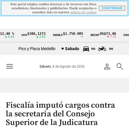
Este portal emplea cookies internas y de terceros con fines
estadísticos, funcionales y publicitarios. Puede aceptarlas o
CONTINUAR
consultar más en nuestra
politica de cookies
2,48 %
$386,1273
$1.750.905
US$73,48
U
UVR
SMMLV
BRENT
ORO
Cintillo
▲ 0.05
▲ 0.03
—
▼ 1.12
de
Pico y Placa Medellín
Sabado
no
no
indicadores
económicos
menu
person
search
Sábado
, 8 de Agosto de 2026
Colombia
Fiscalía imputó cargos contra
la secretaria del Consejo
Superior de la Judicatura