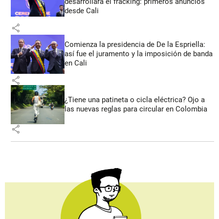
desarrollará el fracking: primeros anuncios
desde Cali
share
Comienza la presidencia de De la Espriella:
así fue el juramento y la imposición de banda
en Cali
share
¿Tiene una patineta o cicla eléctrica? Ojo a
las nuevas reglas para circular en Colombia
share