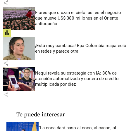
share
Flores que cruzan el cielo: así es el negocio
que mueve US$ 380 millones en el Oriente
antioqueño
share
¡Está muy cambiada! Epa Colombia reapareció
en redes y parece otra
share
Nequi revela su estrategia con IA: 80% de
atención automatizada y cartera de crédito
multiplicada por diez
share
Te puede interesar
“La coca dará paso al coco, al cacao, al