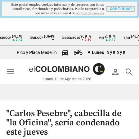
Este portal emplea cookies internas y de terceros con fines
estadísticos, funcionales y publicitarios. Puede aceptarlas o
CONTINUAR
consultar más en nuestra
politica de cookies
$4178
$3649
9,9 %
2,8 %
$4178,
/COP
EUR/COP
DESEMPLEO
PIB
TRM
Cintillo
▲ 0.42
—
▼ 0.30
▲ 0.10
▲ 0
de
Pico y Placa Medellín
Lunes
5 y 8
5 y 8
indicadores
económicos
menu
person
search
Colombia
Lunes
, 10 de Agosto de 2026
"Carlos Pesebre", cabecilla de
"la Oficina", sería condenado
este jueves