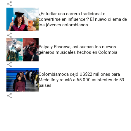
share
¿Estudiar una carrera tradicional o
convertirse en influencer? El nuevo dilema de
los jóvenes colombianos
share
Paipa y Pasonva, así suenan los nuevos
géneros musicales hechos en Colombia
share
Colombiamoda dejó US$22 millones para
Medellín y reunió a 65.000 asistentes de 53
países
share