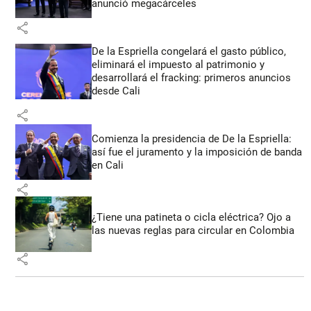
anunció megacárceles
share
De la Espriella congelará el gasto público,
eliminará el impuesto al patrimonio y
desarrollará el fracking: primeros anuncios
desde Cali
share
Comienza la presidencia de De la Espriella:
así fue el juramento y la imposición de banda
en Cali
share
¿Tiene una patineta o cicla eléctrica? Ojo a
las nuevas reglas para circular en Colombia
share