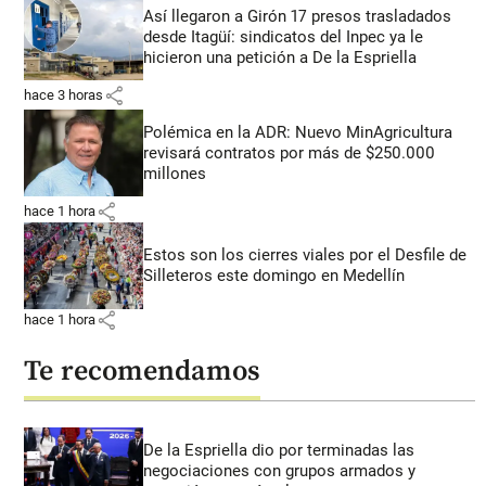
Así llegaron a Girón 17 presos trasladados
desde Itagüí: sindicatos del Inpec ya le
hicieron una petición a De la Espriella
share
hace 3 horas
Polémica en la ADR: Nuevo MinAgricultura
revisará contratos por más de $250.000
millones
share
hace 1 hora
Estos son los cierres viales por el Desfile de
Silleteros este domingo en Medellín
share
hace 1 hora
Te recomendamos
De la Espriella dio por terminadas las
negociaciones con grupos armados y