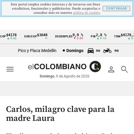
Este portal emplea cookies internas y de terceros con fines
estadísticos, funcionales y publicitarios. Puede aceptarlas o
CONTINUAR
consultar más en nuestra
politica de cookies
$4178
$3648
9,9 %
2,8 %
$4178,23
P
EUR/COP
DESEMPLEO
PIB
TRM
Cintillo
▲ 0.42
—
▼ 0.30
▲ 0.10
▲ 0.42
de
Pico y Placa Medellín
Domingo
no
no
indicadores
económicos
menu
person
search
Colombia
Domingo
, 9 de Agosto de 2026
Carlos, milagro clave para la
madre Laura