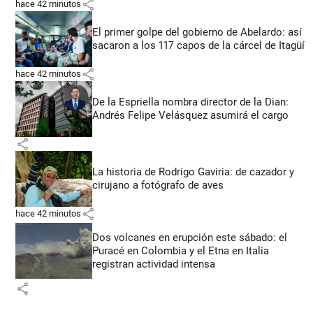
share
hace 42 minutos
El primer golpe del gobierno de Abelardo: así
sacaron a los 117 capos de la cárcel de Itagüí
share
hace 42 minutos
De la Espriella nombra director de la Dian:
Andrés Felipe Velásquez asumirá el cargo
share
La historia de Rodrigo Gaviria: de cazador y
cirujano a fotógrafo de aves
share
hace 42 minutos
Dos volcanes en erupción este sábado: el
Puracé en Colombia y el Etna en Italia
registran actividad intensa
share