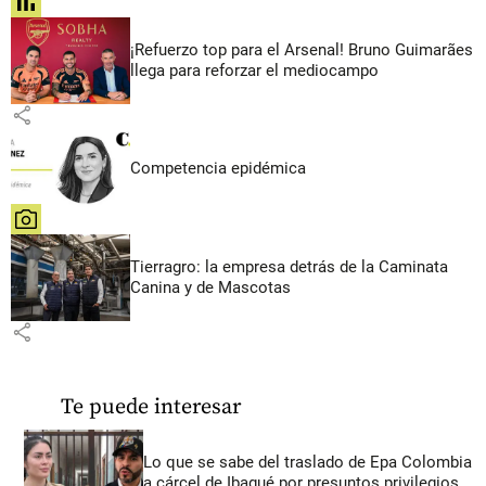
share
¡Refuerzo top para el Arsenal! Bruno Guimarães
llega para reforzar el mediocampo
share
Competencia epidémica
share
Tierragro: la empresa detrás de la Caminata
Canina y de Mascotas
share
Te puede interesar
Lo que se sabe del traslado de Epa Colombia
a cárcel de Ibagué por presuntos privilegios