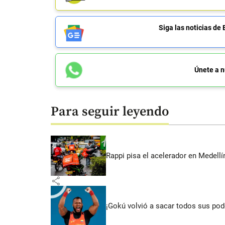
Siga las noticias 
Únete a n
Para seguir leyendo
Rappi pisa el acelerador en Medel
share
¡Gokú volvió a sacar todos sus po