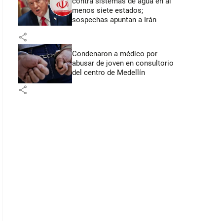
contra sistemas de agua en al
menos siete estados;
sospechas apuntan a Irán
share
Condenaron a médico por
abusar de joven en consultorio
del centro de Medellín
share