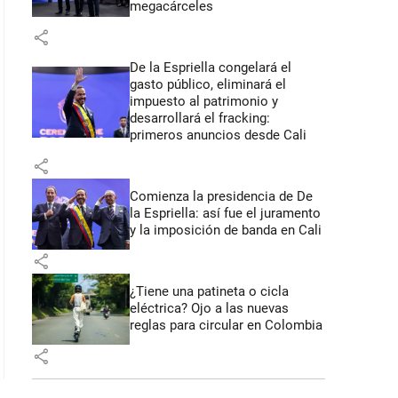
megacárceles
share
De la Espriella congelará el
gasto público, eliminará el
impuesto al patrimonio y
desarrollará el fracking:
primeros anuncios desde Cali
share
Comienza la presidencia de De
la Espriella: así fue el juramento
y la imposición de banda en Cali
share
¿Tiene una patineta o cicla
eléctrica? Ojo a las nuevas
reglas para circular en Colombia
share