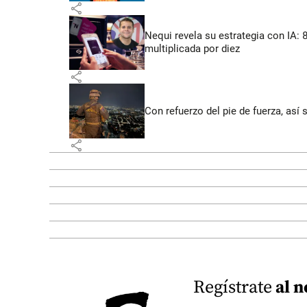
share
Nequi revela su estrategia con IA:
multiplicada por diez
share
Con refuerzo del pie de fuerza, así 
share
Regístrate
al n