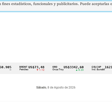
 fines estadísticos, funcionales y publicitarios. Puede aceptarlas
05
US$73,48
US$3342,60
1621,34
BRENT
ORO
COLCAP
Petróleo
Onza Troy
Índ. Bursátil
—
▼ 1.12
▲ 8.20
▲
Sábado
, 8 de Agosto de 2026