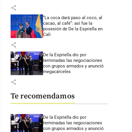
share
“La coca dará paso al coco, al
cacao, al café”: así fue la
posesión de De la Espriella en
Cali
share
De la Espriella dio por
terminadas las negociaciones
con grupos armados y anunció
megacárceles
share
Te recomendamos
De la Espriella dio por
terminadas las negociaciones
con grupos armados y anunció