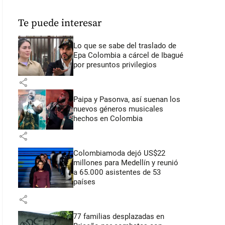
Te puede interesar
Lo que se sabe del traslado de
Epa Colombia a cárcel de Ibagué
por presuntos privilegios
share
Paipa y Pasonva, así suenan los
nuevos géneros musicales
hechos en Colombia
share
Colombiamoda dejó US$22
millones para Medellín y reunió
a 65.000 asistentes de 53
países
share
77 familias desplazadas en