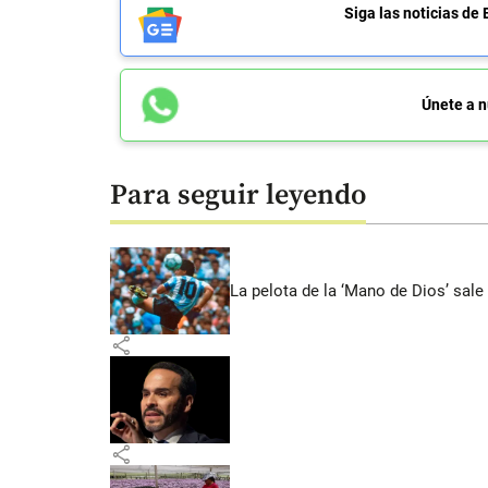
Siga las noticias 
Únete a n
Para seguir leyendo
La pelota de la ‘Mano de Dios’ sale
share
share