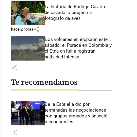
La historia de Rodrigo Gaviria:
de cazador y cirujano a
fotógrafo de aves
share
hace 2 horas
Dos volcanes en erupción este
sábado: el Puracé en Colombia y
el Etna en Italia registran
actividad intensa
share
Te recomendamos
De la Espriella dio por
terminadas las negociaciones
con grupos armados y anunció
megacárceles
share