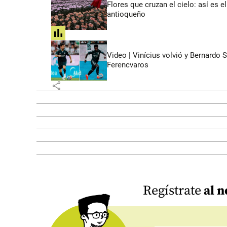
Flores que cruzan el cielo: así es
antioqueño
share
Video | Vinícius volvió y Bernardo 
Ferencvaros
share
Regístrate
al n