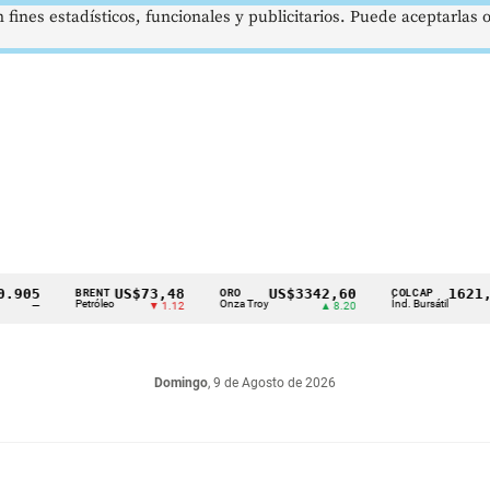
 fines estadísticos, funcionales y publicitarios. Puede aceptarlas
US$73,48
US$3342,60
1621,34 p
BRENT
ORO
COLCAP
Petróleo
Onza Troy
Índ. Bursátil
▼ 1.12
▲ 8.20
▲ 0.
Domingo
, 9 de Agosto de 2026