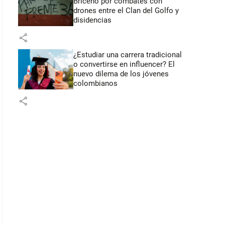
Briceño por combates con
drones entre el Clan del Golfo y
disidencias
share
¿Estudiar una carrera tradicional
o convertirse en influencer? El
nuevo dilema de los jóvenes
colombianos
share