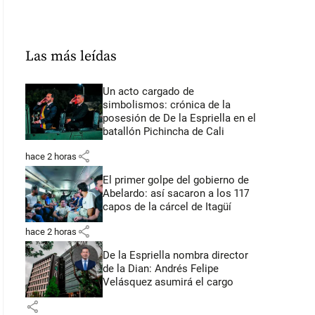
Las más leídas
Un acto cargado de
simbolismos: crónica de la
posesión de De la Espriella en el
batallón Pichincha de Cali
share
hace 2 horas
El primer golpe del gobierno de
Abelardo: así sacaron a los 117
capos de la cárcel de Itagüí
share
hace 2 horas
De la Espriella nombra director
de la Dian: Andrés Felipe
Velásquez asumirá el cargo
share