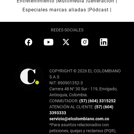
Entretenimiento
Multimedia
Generación
Especiales marcas aliadas
Pódcast
REDES SOCIALES
COPYRIGHT © 2026 EL COLOMBIANO
S.A.S
NIT: 890901352-3
Carrera 48 N° 30 Sur - 119, Envigado,
Antioquia, Colombia.
CONMUTADOR:
(57) (604) 3315252
ATENCIÓN AL CLIENTE:
(57) (604)
3393333
servicio@elcolombiano.com.co
*Para asuntos relacionados con
peticiones, quejas y reclamos (PQR),