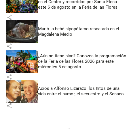
en el Centro y recorridos por Santa Elena
este 6 de agosto en la Feria de las Flores
share
Murió la bebé hipopótamo rescatada en el
Magdalena Medio
share
¿Aún no tiene plan? Conozca la programación
de la Feria de las Flores 2026 para este
miércoles 5 de agosto
share
Adiós a Alfonso Lizarazo: los hitos de una
vida entre el humor, el secuestro y el Senado
share