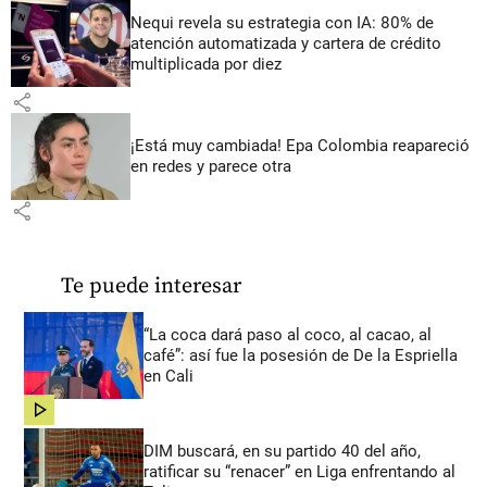
Nequi revela su estrategia con IA: 80% de
atención automatizada y cartera de crédito
multiplicada por diez
share
¡Está muy cambiada! Epa Colombia reapareció
en redes y parece otra
share
Te puede interesar
“La coca dará paso al coco, al cacao, al
café”: así fue la posesión de De la Espriella
en Cali
share
DIM buscará, en su partido 40 del año,
ratificar su “renacer” en Liga enfrentando al