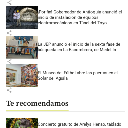
share
¡Por fin! Gobernador de Antioquia anunció el
inicio de instalación de equipos
electromecánicos en Túnel del Toyo
share
La JEP anunció el inicio de la sexta fase de
búsqueda en La Escombrera, de Medellín
share
El Museo del Fútbol abre las puertas en el
Solar del Águila
share
Te recomendamos
Concierto gratuito de Arelys Henao, tablado