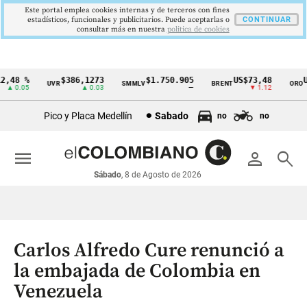
Este portal emplea cookies internas y de terceros con fines
estadísticos, funcionales y publicitarios. Puede aceptarlas o
CONTINUAR
consultar más en nuestra
politica de cookies
48 %
$386,1273
$1.750.905
US$73,48
US
UVR
SMMLV
BRENT
ORO
Cintillo
 0.05
▲ 0.03
—
▼ 1.12
de
Pico y Placa Medellín
Sabado
no
no
indicadores
económicos
menu
person
search
Colombia
Sábado
, 8 de Agosto de 2026
Carlos Alfredo Cure renunció a
la embajada de Colombia en
Venezuela