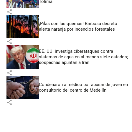
Tolima
share
¡Pilas con las quemas! Barbosa decretó
alerta naranja por incendios forestales
share
EE. UU. investiga ciberataques contra
sistemas de agua en al menos siete estados;
sospechas apuntan a Irán
share
Condenaron a médico por abusar de joven en
consultorio del centro de Medellín
share